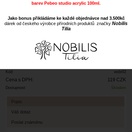
barev Pebeo studio acrylic 100ml.
Jako bonus přikládáme ke každé objednávce nad 3.500kč
dárek od českého výrobce přírodních produktů značky
Nobilis
Tilia
ks
Přidat do oblíbených
Kód:
wsbr02
Cena s DPH:
119 CZK
Dostupnost:
Skladem
Popis
Váš dotaz
Poslat známénu