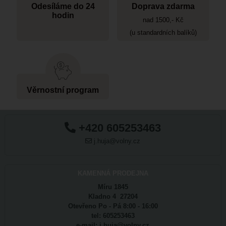
Odesíláme do 24
Doprava zdarma
hodin
nad 1500,- Kč
(u standardních balíků)
Věrnostní program
+420 605253463
j.huja@volny.cz
KAMENNÁ PRODEJNA
Míru 1845
Kladno 4 27204
Otevřeno Po - Pá 8:00 - 16:00
tel: 605253463
e-mail: j.huja@volny.cz