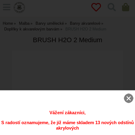
Home
Malba
Barvy umělecké
Barvy akvarelové
Doplňky k akvarelovým barvám
BRUSH H2O 2 Medium
BRUSH H2O 2 Medium
Vážení zákazníci,
S radostí oznamujeme, že již máme skladem 13 nových odstínů
akrylových