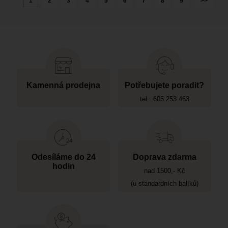
1
2
3
4
5
6
7
8
9
>>
Kamenná prodejna
Potřebujete poradit?
tel.: 605 253 463
Odesíláme do 24
Doprava zdarma
hodin
nad 1500,- Kč
(u standardních balíků)