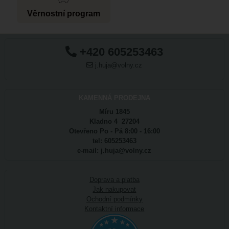
Věrnostní program
+420 605253463
j.huja@volny.cz
KAMENNÁ PRODEJNA
Míru 1845
Kladno 4 27204
Otevřeno Po - Pá 8:00 - 16:00
tel: 605253463
e-mail: j.huja@volny.cz
Doprava a platba
Jak nakupovat
Ochodní podmínky
Kontaktní informace