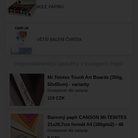
ROLE PAPÍRU
VĚTŠÍ BALENÍ ČVRTEK
nejprodávanější položky v kategorii Papír
Mi-Teintes Touch Art Boards (350g,
50x65cm) - varianty
Dostupnost:
dle varianty
119
CZK
Barevný papír CANSON MI-TEINTES
21x29,7cm formát A4 (160g/m2) - 48
Dostupnost:
dle varianty
odstínů
9
CZK