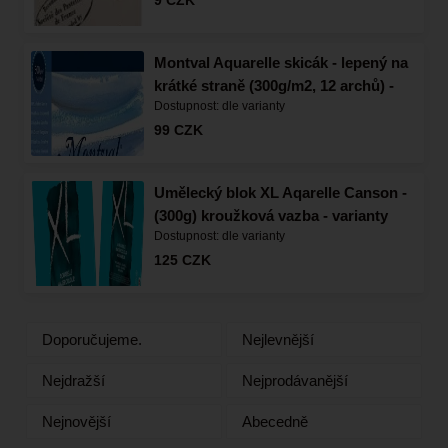
Montval Aquarelle skicák - lepený na
krátké straně (300g/m2, 12 archů) -
Dostupnost:
dle varianty
varianty
99
CZK
Umělecký blok XL Aqarelle Canson -
(300g) kroužková vazba - varianty
Dostupnost:
dle varianty
125
CZK
Doporučujeme.
Nejlevnější
Nejdražší
Nejprodávanější
Nejnovější
Abecedně