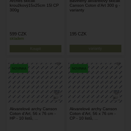
Arches skicák
Bavlněný akvarelový skicák
kroužkový15x25cm 15l CP
Canson Coton d’Art 300 g -
300g
varianty
599
CZK
195
CZK
skladem
varianty
Akvarelové archy Canson
Akvarelové archy Canson
Coton d’Art, 56 x 76 cm -
Coton d’Art, 56 x 76 cm -
HP - 10 listů, ...
CP - 10 listů, ...