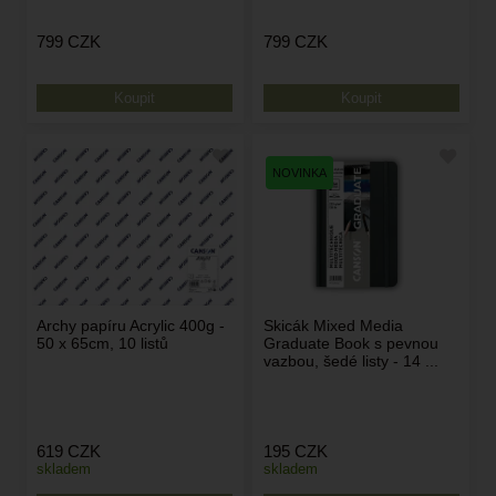
799
CZK
799
CZK
Archy papíru Acrylic 400g -
Skicák Mixed Media
50 x 65cm, 10 listů
Graduate Book s pevnou
vazbou, šedé listy - 14 ...
619
CZK
195
CZK
skladem
skladem