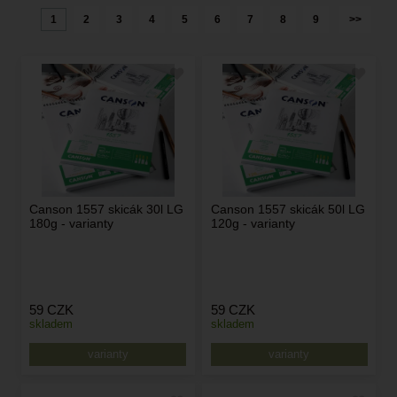
1
2
3
4
5
6
7
8
9
>>
Canson 1557 skicák 30l LG
Canson 1557 skicák 50l LG
180g - varianty
120g - varianty
59
CZK
59
CZK
skladem
skladem
varianty
varianty