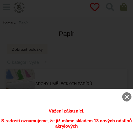
Home
Papír
Papír
O kategorii výše
ARCHY UMĚLECKÝCH PAPÍRŮ
Vážení zákazníci,
ART BOOKS
S radostí oznamujeme, že již máme skladem 13 nových odstínů
akrylových