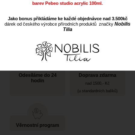
barev Pebeo studio acrylic 100ml.
Jako bonus přikládáme ke každé objednávce nad 3.500kč
dárek od českého výrobce přírodních produktů značky
Nobilis
Tilia
Kamenná prodejna
Potřebujete poradit?
tel.: 605 253 463
Odesíláme do 24
Doprava zdarma
hodin
nad 1500,- Kč
(u standardních balíků)
Věrnostní program