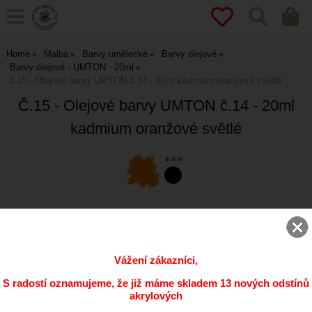
Home
Malba
Barvy umělecké
Barvy olejové
Barvy olejové - UMTON - 20ml
č.15 - Olejové barvy UMTON č.14 - 20ml kadmium oranžové světlé
Č.15 - Olejové barvy UMTON č.14 - 20ml
kadmium oranžové světlé
ks
Vážení zákazníci,
Přidat do oblíbených
S radostí oznamujeme, že již máme skladem 13 nových odstínů
akrylových
Kód:
0014