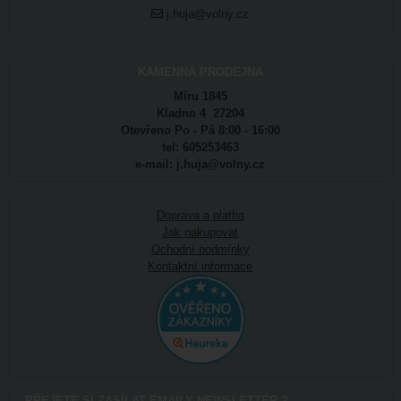
j.huja@volny.cz
KAMENNÁ PRODEJNA
Míru 1845
Kladno 4 27204
Otevřeno Po - Pá 8:00 - 16:00
tel: 605253463
e-mail: j.huja@volny.cz
Doprava a platba
Jak nakupovat
Ochodní podmínky
Kontaktní informace
PŘEJETE SI ZASÍLAT EMAILY NEWSLETTER ?