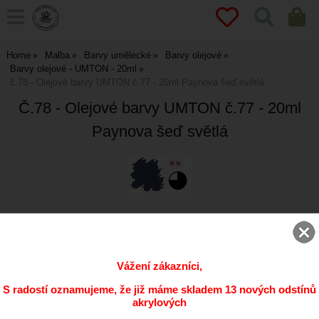
Home
Malba
Barvy umělecké
Barvy olejové
Barvy olejové - UMTON - 20ml
č.78 - Olejové barvy UMTON č.77 - 20ml Paynova šeď světlá
Č.78 - Olejové barvy UMTON č.77 - 20ml
Paynova šeď světlá
ks
Vážení zákazníci,
Přidat do oblíbených
S radostí oznamujeme, že již máme skladem 13 nových odstínů
akrylových
Kód:
0077