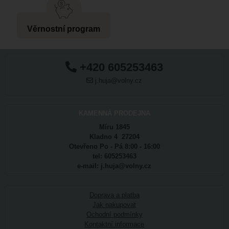
Věrnostní program
+420 605253463
j.huja@volny.cz
KAMENNÁ PRODEJNA
Míru 1845
Kladno 4 27204
Otevřeno Po - Pá 8:00 - 16:00
tel: 605253463
e-mail: j.huja@volny.cz
Doprava a platba
Jak nakupovat
Ochodní podmínky
Kontaktní informace