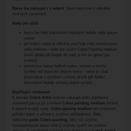
Barvy lze zakoupit i v setech
, které nabízíme v několika
možných variantách.
Rady pro užití:
barvy lze ředit klasickými olejovými ředidly nebo pouze
vodou
při ředění vodou je důležité používat vodu destilovanou
nebo měkkou - nebo lze využít Cobra Painting medium
(stačí přidat pár kapek do vody a tím se upraví její
tvrdost)
pokud jsou barvy ředěné vodou, schnou o trochu
rychleji než klasické olejové barvy - nelze je však
porovnávat s rychlostí schnutí akrylů (při ředění
klasickými ředidly schnou stejně rychle)
Doplňující sortiment:
K barvám
Cobra Artist
můžete zakoupit další doplňkový
sortiment jako je již zmíněné
Cobra painting medium
určené
k úpravě kvality vody,
Cobra glazing medium
pro zvýšením
průtoku barev a určené k zvýšení průhlednosti. Dále
nabízíme
pastu Cobra painting,
díky níž zvýšíte
transparentnost barev nebo ji můžete využít na zvýšení
objemu. K závěrečné ochraně jsou k dispozici
matné, lesklé