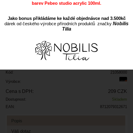
barev Pebeo studio acrylic 100ml.
Jako bonus přikládáme ke každé objednávce nad 3.500kč
dárek od českého výrobce přírodních produktů značky
Nobilis
Tilia
ks
Přidat do oblíbených
Kód:
21058000
Výrobce:
Cena s DPH:
209 CZK
Dostupnost:
Skladem
EAN:
8712079312671
Popis
Váš dotaz