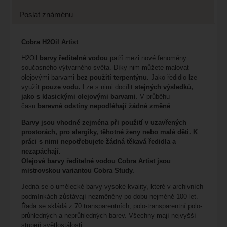
Poslat známénu
Cobra H2Oil Artist
H2Oil
barvy ředitelné vodou
patří mezi nové fenomény
současného výtvarného světa. Díky nim můžete malovat
olejovými barvami
bez použití terpentýnu.
Jako ředidlo lze
využít
pouze vodu.
Lze s nimi docílit
stejných výsledků,
jako s klasickými olejovými barvami
. V průběhu
času
barevné odstíny nepodléhají žádné změně
.
Barvy jsou vhodné zejména při použití v uzavřených
prostorách, pro alergiky, těhotné ženy nebo malé děti. K
práci s nimi nepotřebujete žádná těkavá ředidla a
nezapáchají.
Olejové barvy ředitelné vodou Cobra Artist jsou
mistrovskou variantou Cobra Study.
Jedná se o umělecké barvy vysoké kvality, které v archivních
podmínkách zůstávají nezměněny po dobu nejméně 100 let.
Řada se skládá z 70 transparentních, polo-transparentní polo-
průhledných a neprůhledných barev. Všechny mají nejvyšší
stupeň světlostálosti.