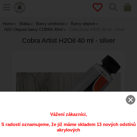
Home
Malba
Barvy umělecké
Barvy olejové
H2O Olejové barvy COBRA 40ml
Cobra Artist H2Oil 40 ml - silver
Cobra Artist H2Oil 40 ml - silver
Vážení zákazníci,
S radostí oznamujeme, že již máme skladem 13 nových odstínů
akrylových