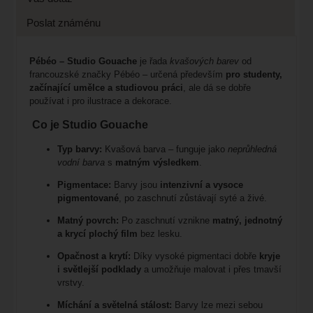
Poslat známénu
Pébéo – Studio Gouache
je řada
kvašových barev
od
francouzské značky Pébéo – určená především
pro studenty,
začínající umělce a studiovou práci
, ale dá se dobře
používat i pro ilustrace a dekorace.
Co je
Studio Gouache
Typ barvy:
Kvašová barva – funguje jako
neprůhledná
vodní barva
s
matným výsledkem
.
Pigmentace:
Barvy jsou
intenzivní a vysoce
pigmentované
, po zaschnutí zůstávají syté a živé.
Matný povrch:
Po zaschnutí vznikne
matný, jednotný
a krycí plochý film
bez lesku.
Opačnost a krytí:
Díky vysoké pigmentaci dobře
kryje
i světlejší podklady
a umožňuje malovat i přes tmavší
vrstvy.
Míchání a světelná stálost:
Barvy lze mezi sebou