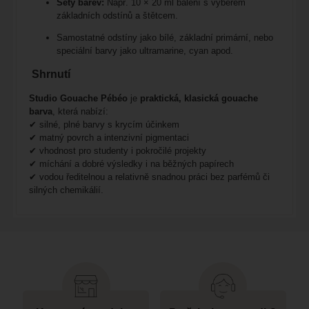
Sety barev:
Např. 10 × 20 ml balení s výběrem
základních odstínů a štětcem.
Samostatné odstíny jako bílé, základní primární, nebo
speciální barvy jako ultramarine, cyan apod.
Shrnutí
Studio Gouache Pébéo
je
praktická, klasická gouache
barva
, která nabízí:
✔ silné, plné barvy s krycím účinkem
✔ matný povrch a intenzivní pigmentaci
✔ vhodnost pro studenty i pokročilé projekty
✔ míchání a dobré výsledky i na běžných papírech
✔ vodou ředitelnou a relativně snadnou práci bez parfémů či
silných chemikálií.