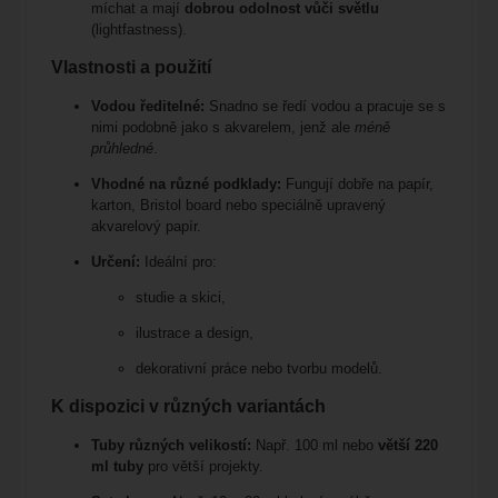
míchat a mají
dobrou odolnost vůči světlu
(lightfastness).
Vlastnosti a použití
Vodou ředitelné:
Snadno se ředí vodou a pracuje se s
nimi podobně jako s akvarelem, jenž ale
méně
průhledné
.
Vhodné na různé podklady:
Fungují dobře na papír,
karton, Bristol board nebo speciálně upravený
akvarelový papír.
Určení:
Ideální pro:
studie a skici,
ilustrace a design,
dekorativní práce nebo tvorbu modelů.
K dispozici v různých variantách
Tuby různých velikostí:
Např. 100 ml nebo
větší 220
ml tuby
pro větší projekty.