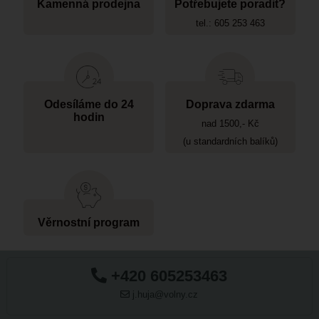
Kamenná prodejna
Potřebujete poradit?
tel.: 605 253 463
Odesíláme do 24
Doprava zdarma
hodin
nad 1500,- Kč
(u standardních balíků)
Věrnostní program
+420 605253463
j.huja@volny.cz