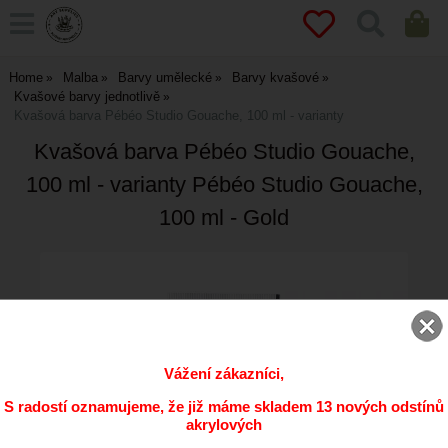
Home
Malba
Barvy umělecké
Barvy kvašové
Kvašové barvy jednotlivě
Kvašová barva Pébéo Studio Gouache, 100 ml - varianty
Kvašová barva Pébéo Studio Gouache,
100 ml - varianty Pébéo Studio Gouache,
100 ml - Gold
Vážení zákazníci,
S radostí oznamujeme, že již máme skladem 13 nových odstínů
akrylových