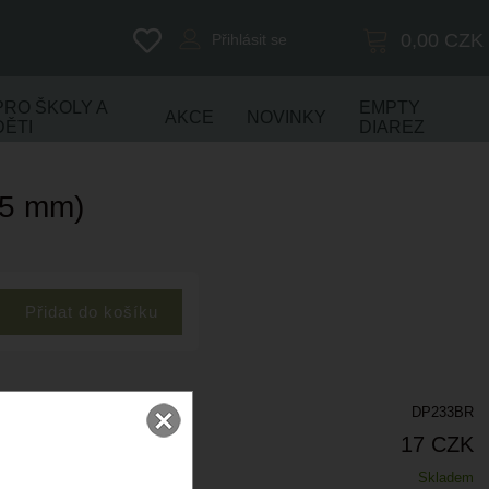
0,00
CZK
Přihlásit se
PRO ŠKOLY A
EMPTY
AKCE
NOVINKY
DĚTI
DIAREZ
65 mm)
DP233BR
17 CZK
Skladem