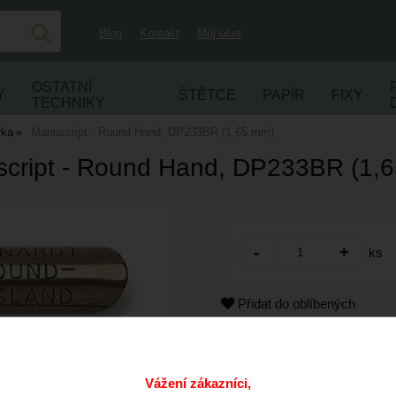
Blog
Kontakt
Můj účet
OSTATNÍ
Y
ŠTĚTCE
PAPÍR
FIXY
TECHNIKY
rka
Manuscript - Round Hand, DP233BR (1,65 mm)
cript - Round Hand, DP233BR (1,
ks
Přidat do oblíbených
Kód:
Cena s DPH:
Vážení zákazníci,
Dostupnost: