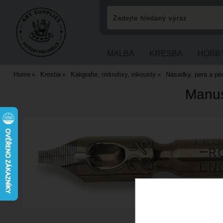
MALBA
KRESBA
HOBB
Home
Kresba
Kaligrafie, mikrofixy, inkousty
Násadky, pera a pé
Manus