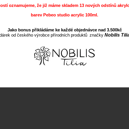
Záruka:
dostí oznamujeme, že již máme skladem 13 nových odstínů akryl
barev Pebeo studio acrylic 100ml.
Jako bonus přikládáme ke každé objednávce nad 3.500kč
dárek od českého výrobce přírodních produktů značky
Nobilis Tili