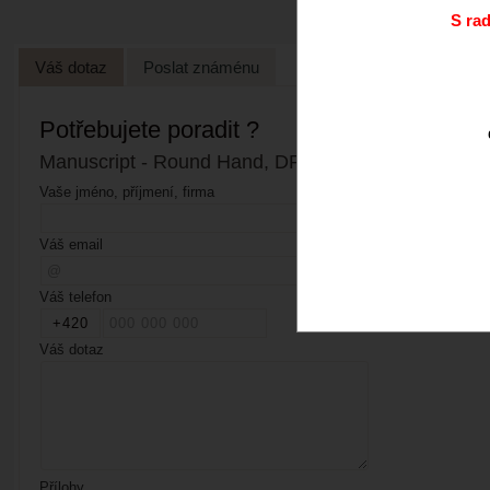
S ra
Váš dotaz
Poslat známénu
Potřebujete poradit ?
Manuscript - Round Hand, DP233BR (1,65 mm)
Vaše jméno, příjmení, firma
Váš email
Váš telefon
Váš dotaz
Přílohy