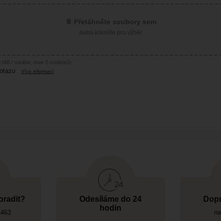
📎 Přetáhněte soubory sem
nebo klikněte pro výběr
MB / soubor, max 5 souborů)
otazu
Více informací
oradit?
Odesíláme do 24
Dopr
hodin
 463
na