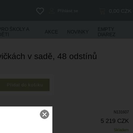
0,00
CZK
Přihlásit se
PRO ŠKOLY A
EMPTY
AKCE
NOVINKY
DĚTI
DIAREZ
vičkách v sadě, 48 odstínů
N131607
5 219 CZK
Skladem