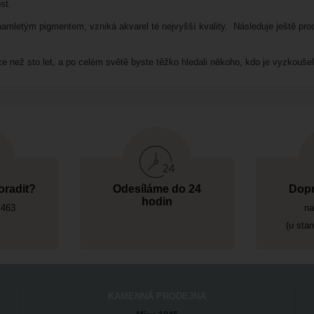
st.
letým pigmentem, vzniká akvarel té nejvyšší kvality. Následuje ještě proc
ce než sto let, a po celém světě byste těžko hledali někoho, kdo je vyzkoušel
oradit?
Odesíláme do 24
Dopr
hodin
 463
na
(u sta
KAMENNÁ PRODEJNA