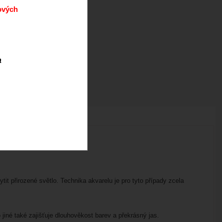
ových
a
tit přirozené světlo. Technika akvarelu je pro tyto případy zcela
iné také zajišťuje dlouhověkost barev a překrásný jas.