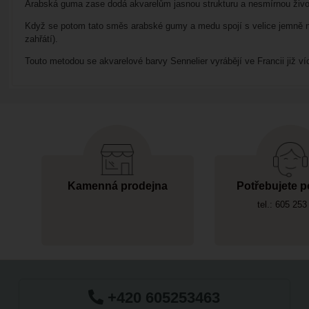
Arabská guma zase dodá akvarelům jasnou strukturu a nesmírnou živo
Když se potom tato směs arabské gumy a medu spojí s velice jemně nam
zahřátí).
Touto metodou se akvarelové barvy Sennelier vyrábějí ve Francii již ví
Kamenná prodejna
Potřebujete p
tel.: 605 253
+420 605253463