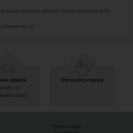
es broušení pomalu se otáčejícími kamínky (nesmí totiž dojít k
 a nezamiloval si je.
ava zdarma
Věrnostní program
d 1500,- Kč
ndardních balíků)
Doprava a platba
Jak nakupovat