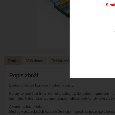
S ra
Popis
Váš dotaz
Poslat známénu
Popis zboží
Baleno v kovové krabičce vhodné na cesty.
Kořeny akvarelů od firmy Sennelier sahají až do období impresionismu. V
optimální. Nabízí úžasnou spontánnost, lehkost dotyku, plynulost, zář
Akvarel na bázi medu:
Med se v akvarelových barvách Sennelier nepoužívá pouze jako konzerva