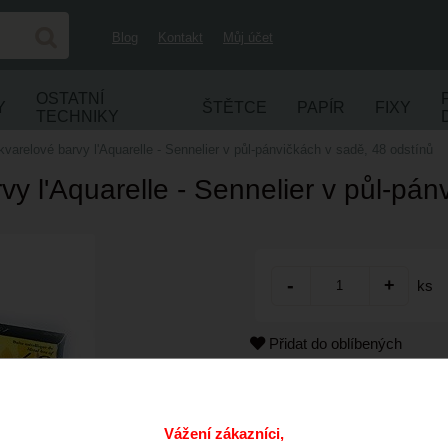
Blog
Kontakt
Můj účet
OSTATNÍ
Y
ŠTĚTCE
PAPÍR
FIXY
TECHNIKY
varelové barvy l'Aquarelle - Sennelier v půl-pánvičkách v sadě, 48 odstínů
vy l'Aquarelle - Sennelier v půl-pán
ks
Přidat do oblíbených
Kód:
Cena s DPH:
Vážení zákazníci,
Dostupnost: