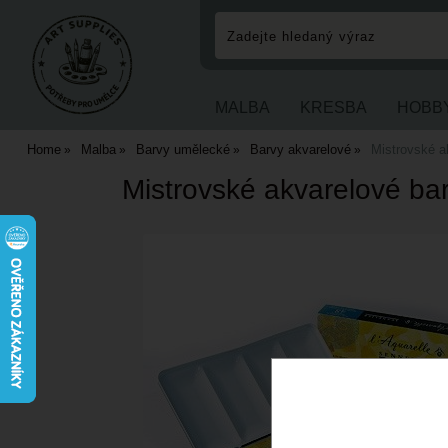
MALBA
KRESBA
HOBB
Home
Malba
Barvy umělecké
Barvy akvarelové
Mistrovské ak
Mistrovské akvarelové bar