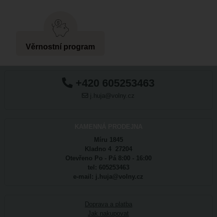
Věrnostní program
+420 605253463
j.huja@volny.cz
KAMENNÁ PRODEJNA
Míru 1845
Kladno 4 27204
Otevřeno Po - Pá 8:00 - 16:00
tel: 605253463
e-mail: j.huja@volny.cz
Doprava a platba
Jak nakupovat