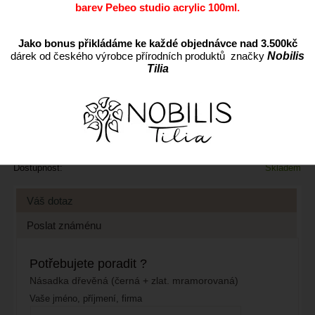
barev Pebeo studio acrylic 100ml.
Jako bonus přikládáme ke každé objednávce nad 3.500kč
dárek od českého výrobce přírodních produktů značky
Nobilis
ks
Tilia
Přidat do oblíbených
Kód:
DPPH170E
Cena s DPH:
82 CZK
Dostupnost:
Skladem
Váš dotaz
Poslat známénu
Potřebujete poradit ?
Násadka dřevěná (černá + zlat. mramorovaná)
Vaše jméno, příjmení, firma