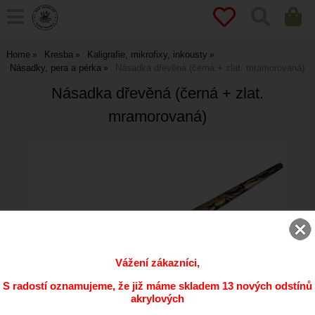
Home
Kresba
Kaligrafie, mikrofixy, inkousty
Násadky, pera a pérka
Násadka dřevěná (černá + zlat. mramorovaná)
Násadka dřevěná (černá + zlat.
mramorovaná)
Vážení zákazníci,
S radostí oznamujeme, že již máme skladem 13 nových odstínů
akrylových