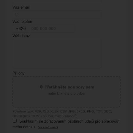
Váš email
Váš telefon
Váš dotaz
Přílohy
📎 Přetáhněte soubory sem
nebo klikněte pro výběr
Povolené typy: PDF, XLS, XLSX, CSV, JPG, JPEG, PNG, TXT, DOC,
DOCX (max 10 MB / soubor, max 5 souborů)
Souhlasím se zpracováním osobních údajů pro zpracování
mého dotazu
Více informací