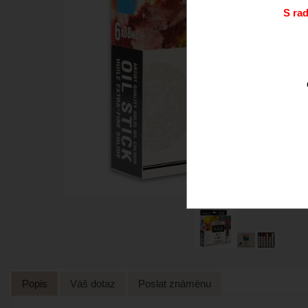
S ra
Popis
Váš dotaz
Poslat známénu