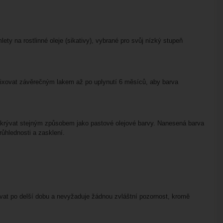
ty na rostlinné oleje (sikativy), vybrané pro svůj nízký stupeň
ky fixovat závěrečným lakem až po uplynutí 6 měsíců, aby barva
překrývat stejným způsobem jako pastové olejové barvy. Nanesená barva
ůhlednosti a zasklení.
ovat po delší dobu a nevyžaduje žádnou zvláštní pozornost, kromě