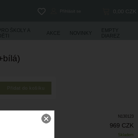
0,00
CZK
Přihlásit se
PRO ŠKOLY A
EMPTY
AKCE
NOVINKY
DĚTI
DIAREZ
+bílá)
N130123
969 CZK
Skladem