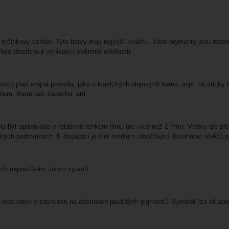
činkový vzhled. Tyto barvy mají nejyšší kvalitu - čisté pigmenty jsou rozemle
je dosáhnout vynikající světelné odolnosti.
proto platí stejná pravidla, jako u klasických olejových barev, např. oil stic
ýnem, lihem bez zápachu, atd.
ěla být aplikována v relativně tenkém filmu (ne více než 1 mm). Vrstvy lze 
ckých podmínkách. K dispozici je čiré médium umožňující dosáhnout efektů pr
nech nepoužívání znovu vytvoří.
 odstínech v závislosti na odstínech použitých pigmentů. Výrobek lze sklad