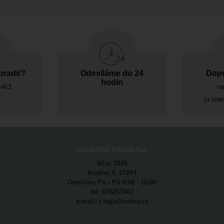
oradit?
Odesíláme do 24
Dopr
hodin
 463
na
(u sta
KAMENNÁ PRODEJNA
Míru 1845
Kladno 4 27204
Otevřeno Po - Pá 8:00 - 16:00
tel: 605253463
e-mail: j.huja@volny.cz