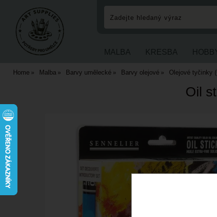
MALBA
KRESBA
HOBB
Home
Malba
Barvy umělecké
Barvy olejové
Olejové tyčinky (
Oil s