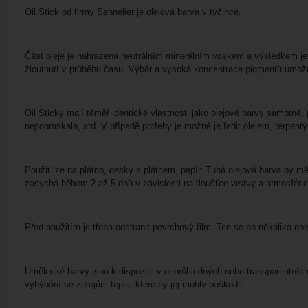
Oil Stick od firmy Sennelier je olejová barva v tyčince.
Část oleje je nahrazena neutrálním minerálním voskem a výsledkem je ty
žloutnutí v průběhu času. Výběr a vysoká koncentrace pigmentů umožňu
Oil Sticky mají téměř identické vlastnosti jako olejové barvy samotné, 
nepopraskala, atd. V případě potřeby je možné je ředit olejem, terpent
Použit lze na plátno, desky s plátnem, papír. Tuhá olejová barva by m
zasychá během 2 až 5 dnů v závislosti na tloušťce vrstvy a atmosféri
Před použitím je třeba odstranit povrchový film. Ten se po několika d
Umělecké barvy jsou k dispozici v neprůhledných nebo transparentních
vyhýbání se zdrojům tepla, které by jej mohly poškodit.