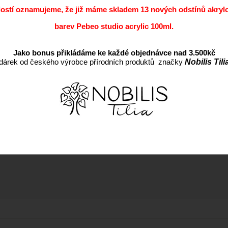
dostí oznamujeme, že již máme skladem 13 nových odstínů akryl
barev Pebeo studio acrylic 100ml.
Jako bonus přikládáme ke každé objednávce nad 3.500kč
dárek od českého výrobce přírodních produktů značky
Nobilis Tili