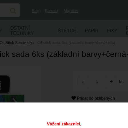
Blog
Kontakt
Můj účet
OSTATNÍ
Y
ŠTĚTCE
PAPÍR
FIXY
TECHNIKY
Oil Stick Sennelier)
Oil stick sada 6ks (základní barvy+černá+bílá)
tick sada 6ks (základní barvy+černá
ks
Přidat do oblíbených
Kód:
Cena s DPH:
Vážení zákazníci,
Dostupnost: