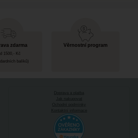
ava zdarma
Věrnostní program
d 1500,- Kč
ndardních balíků)
Doprava a platba
Jak nakupovat
Ochodní podmínky
Kontaktní informace