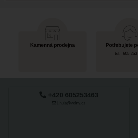
Kamenná prodejna
Potřebujete p
tel.: 605 253
+420 605253463
j.huja@volny.cz