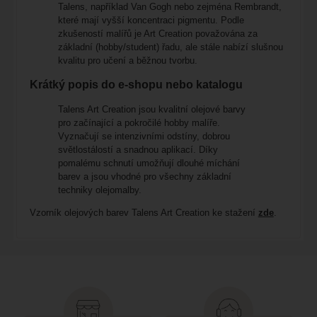
Talens, například
Van Gogh
nebo zejména
Rembrandt
,
které mají vyšší koncentraci pigmentu. Podle
zkušeností malířů je Art Creation považována za
základní (hobby/student) řadu, ale stále nabízí slušnou
kvalitu pro učení a běžnou tvorbu.
Krátký popis do e-shopu nebo katalogu
Talens Art Creation jsou kvalitní olejové barvy
pro začínající a pokročilé hobby malíře.
Vyznačují se intenzivními odstíny, dobrou
světlostálostí a snadnou aplikací. Díky
pomalému schnutí umožňují dlouhé míchání
barev a jsou vhodné pro všechny základní
techniky olejomalby.
Vzorník olejových barev Talens Art Creation ke stažení
zde
.