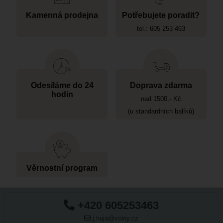
Kamenná prodejna
Potřebujete poradit?
tel.: 605 253 463
Odesíláme do 24
Doprava zdarma
hodin
nad 1500,- Kč
(u standardních balíků)
Věrnostní program
+420 605253463
j.huja@volny.cz