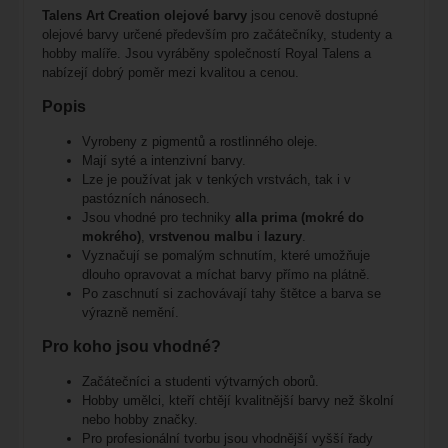
Talens Art Creation olejové barvy
jsou cenově dostupné
olejové barvy určené především pro začátečníky, studenty a
hobby malíře. Jsou vyráběny společností
Royal Talens
a
nabízejí dobrý poměr mezi kvalitou a cenou.
Popis
Vyrobeny z pigmentů a rostlinného oleje.
Mají syté a intenzivní barvy.
Lze je používat jak v tenkých vrstvách, tak i v
pastózních nánosech.
Jsou vhodné pro techniky
alla prima (mokré do
mokrého)
,
vrstvenou malbu
i
lazury
.
Vyznačují se pomalým schnutím, které umožňuje
dlouho opravovat a míchat barvy přímo na plátně.
Po zaschnutí si zachovávají tahy štětce a barva se
výrazně nemění.
Pro koho jsou vhodné?
Začátečníci a studenti výtvarných oborů.
Hobby umělci, kteří chtějí kvalitnější barvy než školní
nebo hobby značky.
Pro profesionální tvorbu jsou vhodnější vyšší řady