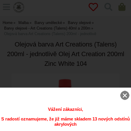
Home
Malba
Barvy umělecké
Barvy olejové
Barvy olejové - Art Creations (Talens) 40ml a 200m
Olejová barva Art Creations (Talens) 200ml - jednotlivě
Olejová barva Art Creations (Talens)
200ml - jednotlivě Olej Art Creation 200ml
Zinc White 104
Vážení zákazníci,
S radostí oznamujeme, že již máme skladem 13 nových odstínů
akrylových