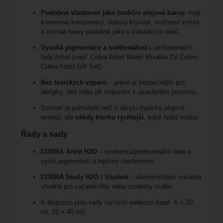
Podobné vlastnosti jako tradiční olejové barvy:
mají
krémovou konzistenci, dobrou kryvost, možnost vrstvit
a míchat barvy podobně jako u klasických olejů.
Vysoká pigmentace a světlostálost
u profesionální
řady Artist (např.
Cobra Artist Water Mixable Oil Colors:
Cobra Artist Gift Set
).
Bez toxických výparů
– práce je bezpečnější pro
alergiky, děti nebo při malování v uzavřeném prostoru.
Schnutí je pomalejší než u akrylu (typicky olejové
tempo), ale
někdy trochu rychlejší
, když ředíš vodou.
Řady a sady
COBRA Artist H2O
– umělecká/profesionální řada s
vyšší pigmentací a lepšími vlastnostmi.
COBRA Study H2O / Student
– ekonomičtější varianta
vhodná pro začátečníky nebo studenty malby.
K dispozici jsou sady různých velikostí (např. 6 × 20
ml, 10 × 40 ml).