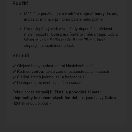
Použití
Můžeš je používat jako
tradiční olejové barvy
: lazury,
impasto, míchání přímo na paletě nebo plátně.
Pro nejlepší výsledky se někdy doporučuje přidávat
malé množství
Cobra malířského média
(např.
Cobra
Water-Mixable Safflower Oil Bottle 75 ml
), které
zlepšuje roztažitelnost a lesk.
Shrnutí
✔️ Olejové barvy s vlastnostmi klasických olejů
✔️ Ředí se
vodou
, takže žádné rozpouštědla ani zápach
✔️ Čištění štětců jednodušší a bezpečnější
✔️ Dostupné v různých kvalitách i sadách
Pokud chceš
zdravější, čistší a pohodlnější verzi
olejomalby bez chemických ředidel
, tak jsou barvy
Cobra
H2O
skvělou volbou! ?
.