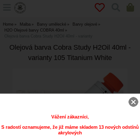
Home
Malba
Barvy umělecké
Barvy olejové
H2O Olejové barvy COBRA 40ml
Olejová barva Cobra Study H2Oil 40ml - varianty
Olejová barva Cobra Study H2Oil 40ml -
varianty 105 Titanium White
Vážení zákazníci,
S radostí oznamujeme, že již máme skladem 13 nových odstínů
akrylových