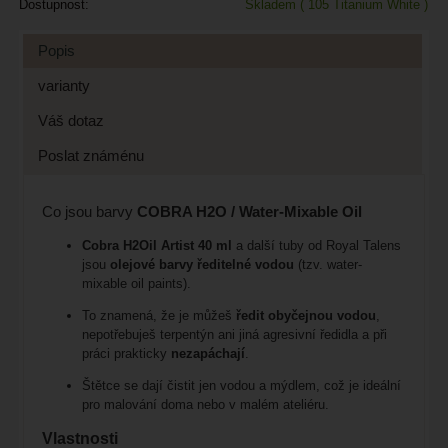
Dostupnost:
Skladem
( 105 Titanium White )
Popis
varianty
Váš dotaz
Poslat známénu
Co jsou barvy
COBRA H2O / Water-Mixable Oil
Cobra H2Oil Artist 40 ml
a další tuby od Royal Talens
jsou
olejové barvy ředitelné vodou
(tzv. water-
mixable oil paints).
To znamená, že je můžeš
ředit obyčejnou vodou
,
nepotřebuješ terpentýn ani jiná agresivní ředidla a při
práci prakticky
nezapáchají
.
Štětce se dají čistit jen vodou a mýdlem, což je ideální
pro malování doma nebo v malém ateliéru.
Vlastnosti