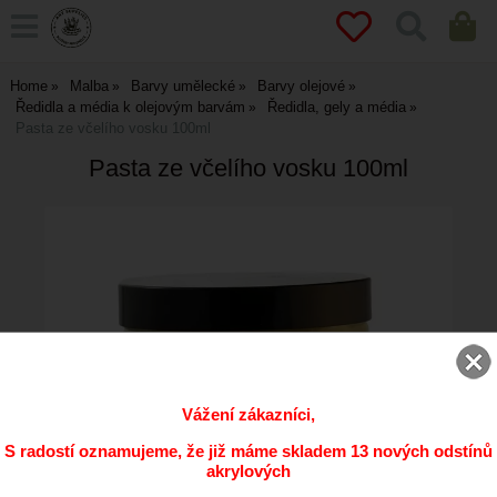
Home
Malba
Barvy umělecké
Barvy olejové
Ředidla a média k olejovým barvám
Ředidla, gely a média
Pasta ze včelího vosku 100ml
Pasta ze včelího vosku 100ml
Vážení zákazníci,
S radostí oznamujeme, že již máme skladem 13 nových odstínů
akrylových