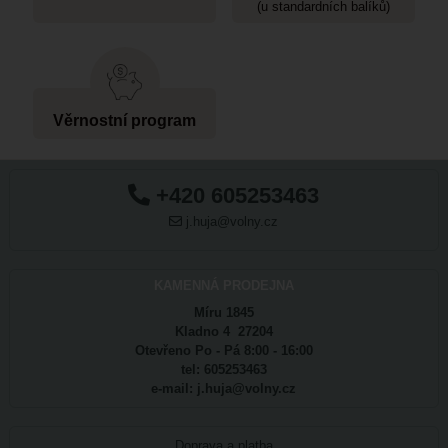
(u standardních balíků)
Věrnostní program
+420 605253463
j.huja@volny.cz
KAMENNÁ PRODEJNA
Míru 1845
Kladno 4 27204
Otevřeno Po - Pá 8:00 - 16:00
tel: 605253463
e-mail: j.huja@volny.cz
Doprava a platba