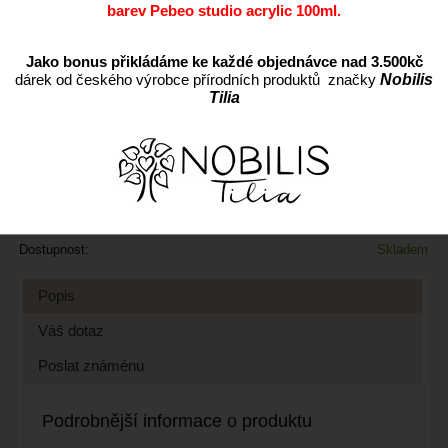
barev Pebeo studio acrylic 100ml.
Jako bonus přikládáme ke každé objednávce nad 3.500kč
dárek od českého výrobce přírodních produktů značky
Nobilis
ks
Tilia
Přidat do oblíbených
Kód:
MS-PM4-100ML
Cena s DPH:
349 CZK
Dostupnost:
Skladem
Popis
Váš dotaz
Poslat známénu
Podrobnější informace o produktu