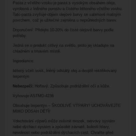
Pasta z včelího vosku je pasta s vysokým obsahem oleje,
vyrobená z lněného porostu a čistého běleného včelího vosku.
Tato pasta zvyšuje objem olejové barvy se saténově matným
povrchem, což je užitečné zejména u neprůhledných barev.
Doporučení: Přidejte 10-20% do čisté olejové barvy podle
potřeby.
Jedná se o produkt citlivý na světlo, proto jej skladujte na
chladném a tmavém místě.
Ingredience:
bělený včelí vosk, lněný odstátý olej a dvojitě rektifikovaný
terpentýn
Nebezpečí:
Hořlavý. Způsobuje podráždění očí a kůže.
Vyhovuje ASTMD-4236
Obsahuje terpentýn – ŠKODLIVÉ VÝPARY! UCHOVÁVEJTE
MIMO DOSAH DĚTÍ!
Vdechování výparů může ovlivnit mozek, nervový systém
nebo dýchací systém a způsobit závratě, bolesti hlavy,
nevolnost nebo podráždění dýchacích cest. Chraňte před