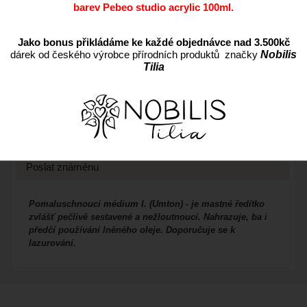
barev Pebeo studio acrylic 100ml.
Přidat do oblíbených
Kód:
3274/200
Jako bonus přikládáme ke každé objednávce nad 3.500kč
Cena s DPH:
145 CZK
dárek od českého výrobce přírodních produktů značky
Nobilis
Tilia
Dostupnost:
Skladem
Záruka:
24
Popis
Váš dotaz
Poslat známénu
Pomaluschnoucí médium I. (Umton) - je mastné ředítko
zvlášť pečlivě sestavené a nežloutnoucí. Nahrazuje, ba i
předčí používání lněného oleje. Doporučuje se k
lazurování.