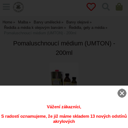
Home
Malba
Barvy umělecké
Barvy olejové
Ředidla a média k olejovým barvám
Ředidla, gely a média
Pomaluschnoucí médium (UMTON) - 200ml
Pomaluschnoucí médium (UMTON) -
200ml
Vážení zákazníci,
ks
S radostí oznamujeme, že již máme skladem 13 nových odstínů
akrylových