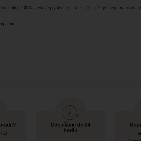
á obsahuje 100% akrylové pryskyřice, což zajišťuje, že je barva trvanlivá a v
 zápachu.
oradit?
Odesíláme do 24
Dopr
hodin
 463
na