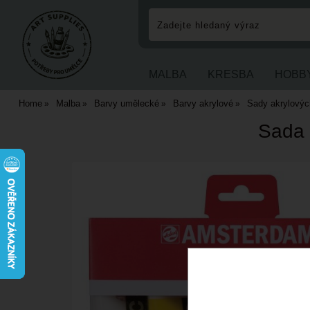
MALBA
KRESBA
HOBB
Home
Malba
Barvy umělecké
Barvy akrylové
Sady akrylovýc
Sada 