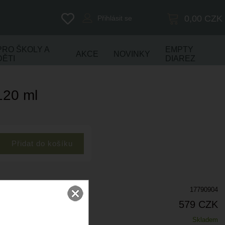
0,00
CZK
Přihlásit se
PRO ŠKOLY A
EMPTY
AKCE
NOVINKY
DĚTI
DIAREZ
120 ml
17790904
579 CZK
Skladem