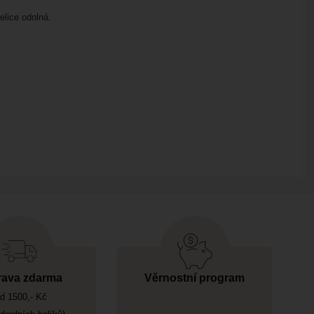
elice odolná.
ava zdarma
Věrnostní program
d 1500,- Kč