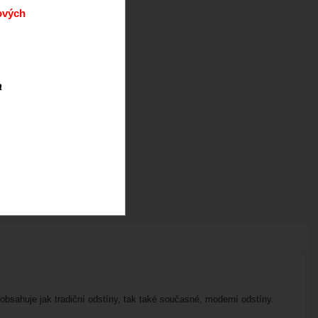
ových
a
bsahuje jak tradiční odstíny, tak také současné, moderní odstíny.