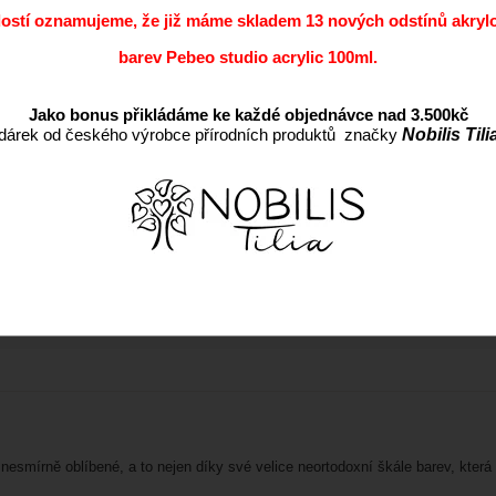
dostí oznamujeme, že již máme skladem 13 nových odstínů akryl
barev Pebeo studio acrylic 100ml.
Jako bonus přikládáme ke každé objednávce nad 3.500kč
dárek od českého výrobce přírodních produktů značky
Nobilis Tili
mírně oblíbené, a to nejen díky své velice neortodoxní škále barev, která o