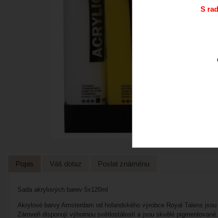
S ra
Popis
Váš dotaz
Poslat známénu
Sada akrylových barev 5x120ml
Akrylové barvy Amsterdam od holandského výrobce Royal Talens jsou nes
Zároveň disponují výbornou světlostálostí a jsou skvělé pigmentované.