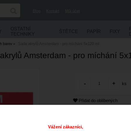
Blog
Kontakt
Můj účet
OSTATNÍ
Y
ŠTĚTCE
PAPÍR
FIXY
TECHNIKY
h barev
Sada akrylů Amsterdam - pro míchání 5x120 ml
akrylů Amsterdam - pro míchání 5x
ks
Přidat do oblíbených
Kód:
Cena s DPH:
Vážení zákazníci,
Dostupnost: