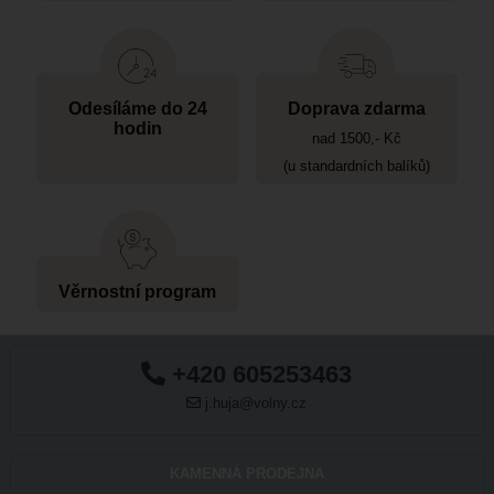
Odesíláme do 24
Doprava zdarma
hodin
nad 1500,- Kč
(u standardních balíků)
Věrnostní program
+420 605253463
j.huja@volny.cz
KAMENNÁ PRODEJNA