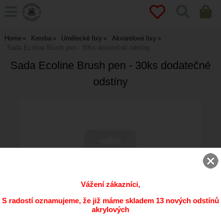
Home
Kresba
Umělecké fixy
Akvarelové fixy
Sada Ecoline Brush pen - 30ks dodatečné odstíny
Sada Ecoline Brush pen - 30ks dodatečné
odstíny
Vážení zákazníci,
S radostí oznamujeme, že již máme skladem 13 nových odstínů
akrylových