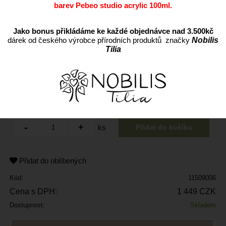
barev Pebeo studio acrylic 100ml.
Jako bonus přikládáme ke každé objednávce nad 3.500kč
dárek od českého výrobce přírodních produktů značky
Nobilis
Tilia
ks
Přidat do oblíbených
Kód:
11509006
Cena s DPH:
1 449 CZK
Dostupnost:
Skladem