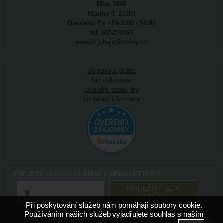
Míru 1845
Kladno 4 27204
Otevřeno Po - Pá 8:00 - 16:00
tel: 605253463
e-mail: j.huja@volny.cz
Doprava a platba
Jak nakupovat
Ochodní podmínky
Kontaktní informace
PŘEJETE SI ZASÍLAT EMAILY NEWSLETTER ?
Při poskytování služeb nám pomáhají soubory cookie.
Používáním našich služeb vyjadřujete souhlas s naším
Copyright ©
potrebyproumelce.cz
,
provozováno na systému
tvorba e-