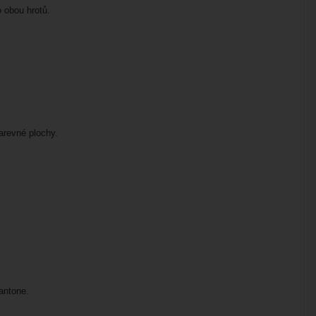
 obou hrotů.
barevné plochy.
Pantone.