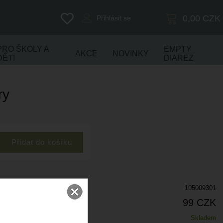
0,00
CZK
Přihlásit se
PRO ŠKOLY A
EMPTY
AKCE
NOVINKY
DĚTI
DIAREZ
ry
105009301
99 CZK
Skladem