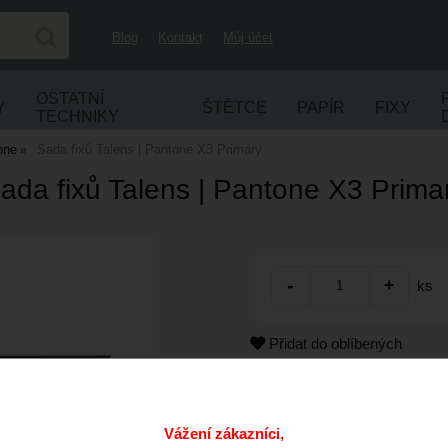
Blog
Kontakt
Můj účet
OSTATNÍ
Y
ŠTĚTCE
PAPÍR
FIXY
TECHNIKY
one
Sada fixů Talens | Pantone X3 Primary
ada fixů Talens | Pantone X3 Prima
ks
Přidat do oblíbených
Kód:
Cena s DPH:
Vážení zákazníci,
Dostupnost: