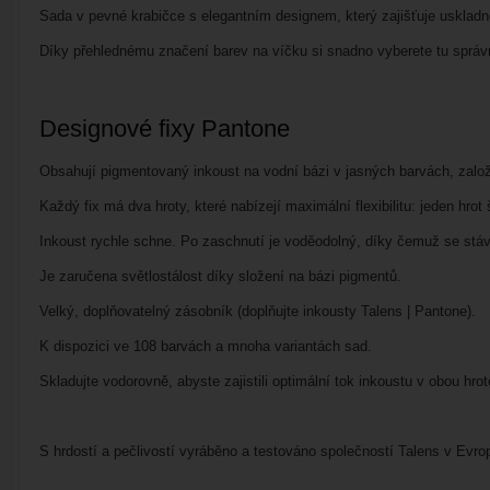
Sada v pevné krabičce s elegantním designem, který zajišťuje uskladně
Díky přehlednému značení barev na víčku si snadno vyberete tu správno
Designové fixy Pantone
Obsahují pigmentovaný inkoust na vodní bázi v jasných barvách, z
Každý fix má dva hroty, které nabízejí maximální flexibilitu: jeden hro
Inkoust rychle schne. Po zaschnutí je voděodolný, díky čemuž se stáv
Je zaručena světlostálost díky složení na bázi pigmentů.
Velký, doplňovatelný zásobník (doplňujte inkousty Talens | Pantone).
K dispozici ve 108 barvách a mnoha variantách sad.
Skladujte vodorovně, abyste zajistili optimální tok inkoustu v obou hrot
S hrdostí a pečlivostí vyráběno a testováno společností Talens v Evr