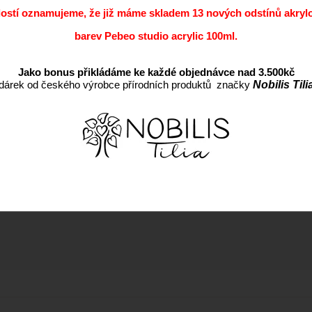
dostí oznamujeme, že již máme skladem 13 nových odstínů akryl
barev Pebeo studio acrylic 100ml.
Jako bonus přikládáme ke každé objednávce nad 3.500kč
dárek od českého výrobce přírodních produktů značky
Nobilis Tili