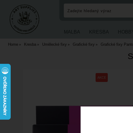
MALBA
KRESBA
HOBB
Home
Kresba
Umělecké fixy
Grafické fixy
Grafické fixy Pant
S