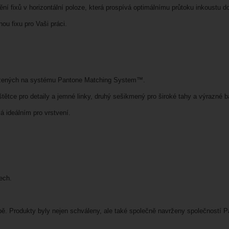
ní fixů v horizontální poloze, která prospívá optimálnímu průtoku inkoustu do
u fixu pro Vaši práci.
aložených na systému Pantone Matching System™.
t štětce pro detaily a jemné linky, druhý sešikmený pro široké tahy a výrazné 
á ideálním pro vrstvení.
ech.
opě. Produkty byly nejen schváleny, ale také společně navrženy společností 