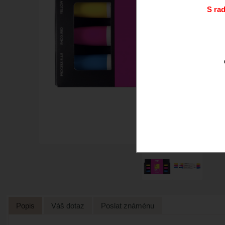
S ra
Popis
Váš dotaz
Poslat známénu