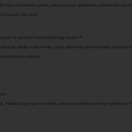
ní fixů v horizontální poloze, která prospívá optimálnímu průtoku inkoustu do
u fixu pro Vaši práci.
aložených na systému Pantone Matching System™.
t štětce pro detaily a jemné linky, druhý sešikmený pro široké tahy a výrazné 
á ideálním pro vrstvení.
ech.
opě. Produkty byly nejen schváleny, ale také společně navrženy společností 