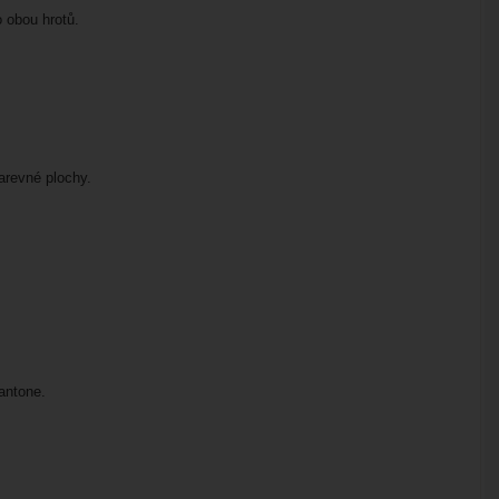
 obou hrotů.
barevné plochy.
Pantone.