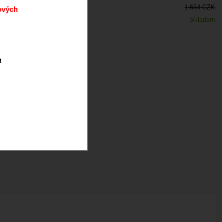
1 654 CZK
ových
Skladem
a