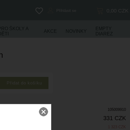
0,00
CZK
Přihlásit se
PRO ŠKOLY A
EMPTY
AKCE
NOVINKY
DĚTI
DIAREZ
n
105009910
331 CZK
1 323 CZK