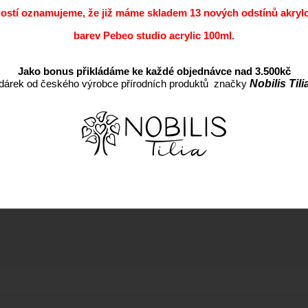
Původní cena s DPH:
dostí oznamujeme, že již máme skladem 13 nových odstínů akryl
Dostupnost:
barev Pebeo studio acrylic 100ml.
Jako bonus přikládáme ke každé objednávce nad 3.500kč
dárek od českého výrobce přírodních produktů značky
Nobilis Tili