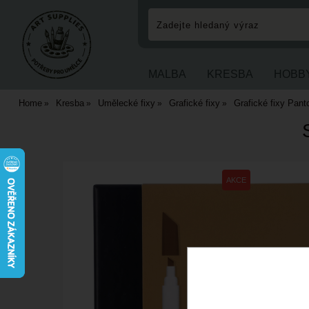
MALBA
KRESBA
HOBB
Home
Kresba
Umělecké fixy
Grafické fixy
Grafické fixy Pant