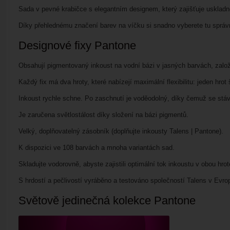
Sada v pevné krabičce s elegantním designem, který zajišťuje uskladně
Díky přehlednému značení barev na víčku si snadno vyberete tu správno
Designové fixy Pantone
Obsahují pigmentovaný inkoust na vodní bázi v jasných barvách, z
Každý fix má dva hroty, které nabízejí maximální flexibilitu: jeden hro
Inkoust rychle schne. Po zaschnutí je voděodolný, díky čemuž se stáv
Je zaručena světlostálost díky složení na bázi pigmentů.
Velký, doplňovatelný zásobník (doplňujte inkousty Talens | Pantone).
K dispozici ve 108 barvách a mnoha variantách sad.
Skladujte vodorovně, abyste zajistili optimální tok inkoustu v obou hrot
S hrdostí a pečlivostí vyráběno a testováno společností Talens v Evr
Světově jedinečná kolekce
Pantone