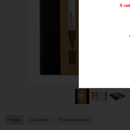
S ra
Popis
Váš dotaz
Poslat známénu