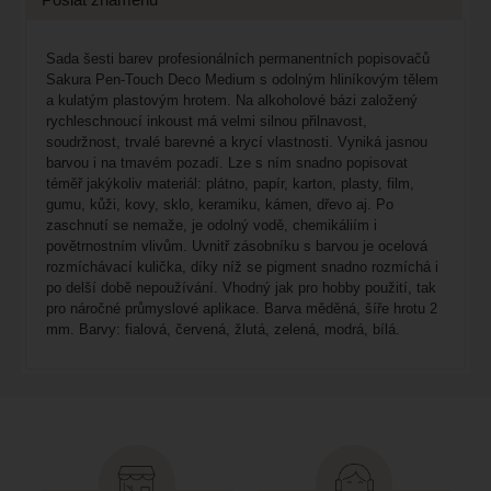
Sada šesti barev profesionálních permanentních popisovačů
Sakura Pen-Touch Deco Medium s odolným hliníkovým tělem
a kulatým plastovým hrotem. Na alkoholové bázi založený
rychleschnoucí inkoust má velmi silnou přilnavost,
soudržnost, trvalé barevné a krycí vlastnosti. Vyniká jasnou
barvou i na tmavém pozadí. Lze s ním snadno popisovat
téměř jakýkoliv materiál: plátno, papír, karton, plasty, film,
gumu, kůži, kovy, sklo, keramiku, kámen, dřevo aj. Po
zaschnutí se nemaže, je odolný vodě, chemikáliím i
povětrnostním vlivům. Uvnitř zásobníku s barvou je ocelová
rozmíchávací kulička, díky níž se pigment snadno rozmíchá i
po delší době nepoužívání. Vhodný jak pro hobby použití, tak
pro náročné průmyslové aplikace. Barva měděná, šíře hrotu 2
mm. Barvy: fialová, červená, žlutá, zelená, modrá, bílá.