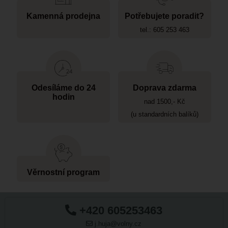
Kamenná prodejna
Potřebujete poradit?
tel.: 605 253 463
Odesíláme do 24
Doprava zdarma
hodin
nad 1500,- Kč
(u standardních balíků)
Věrnostní program
+420 605253463
j.huja@volny.cz