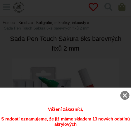
Home
Kresba
Kaligrafie, mikrofixy, inkousty
Sada Pen Touch Sakura 6ks barevných fixů 2 mm
Sada Pen Touch Sakura 6ks barevných
fixů 2 mm
Vážení zákazníci,
S radostí oznamujeme, že již máme skladem 13 nových odstínů
akrylových