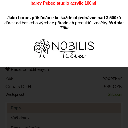
barev Pebeo studio acrylic 100ml.
Jako bonus přikládáme ke každé objednávce nad 3.500kč
dárek od českého výrobce přírodních produktů značky
Nobilis
Tilia
ks
Přidat do oblíbených
Kód:
POXPFKA6
Cena s DPH:
535 CZK
Dostupnost:
Skladem
Popis
Váš dotaz
Poslat známénu