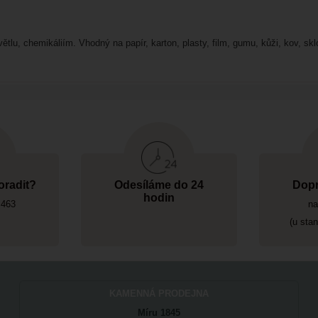
ětlu, chemikáliím. Vhodný na papír, karton, plasty, film, gumu, kůži, kov, s
oradit?
Odesíláme do 24
Dopr
hodin
 463
na
(u sta
KAMENNÁ PRODEJNA
Míru 1845