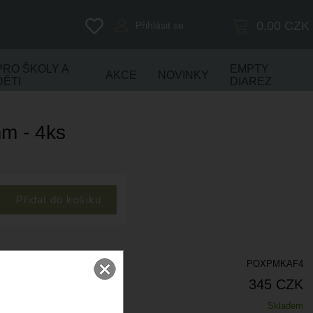
0,00
CZK
Přihlásit se
PRO ŠKOLY A
EMPTY
AKCE
NOVINKY
DĚTI
DIAREZ
mm - 4ks
POXPMKAF4
345 CZK
Skladem