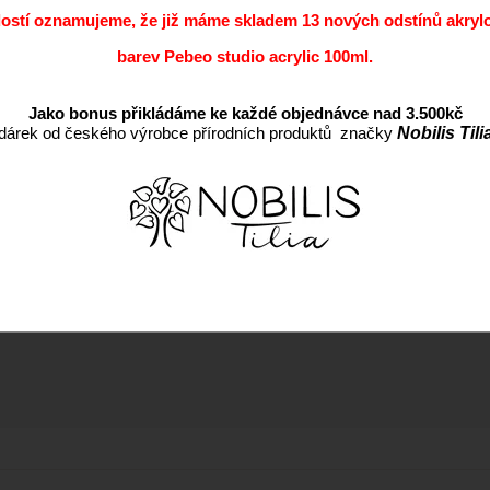
dostí oznamujeme, že již máme skladem 13 nových odstínů akryl
barev Pebeo studio acrylic 100ml.
Jako bonus přikládáme ke každé objednávce nad 3.500kč
dárek od českého výrobce přírodních produktů značky
Nobilis Tili