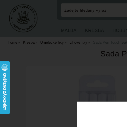
MALBA
KRESBA
HOBB
Home
Kresba
Umělecké fixy
Lihové fixy
Sada Pen Touch Saku
Sada Pe