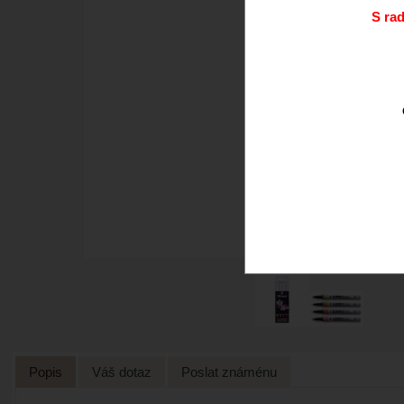
S ra
Popis
Váš dotaz
Poslat známénu