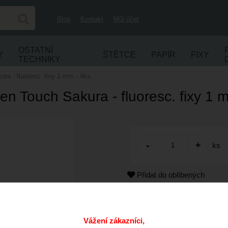
Blog
Kontakt
Můj účet
OSTATNÍ
Y
ŠTĚTCE
PAPÍR
FIXY
TECHNIKY
ra - fluoresc. fixy 1 mm - 4ks
n Touch Sakura - fluoresc. fixy 1 
ks
Přidat do oblíbených
Kód:
Cena s DPH:
Vážení zákazníci,
Dostupnost: