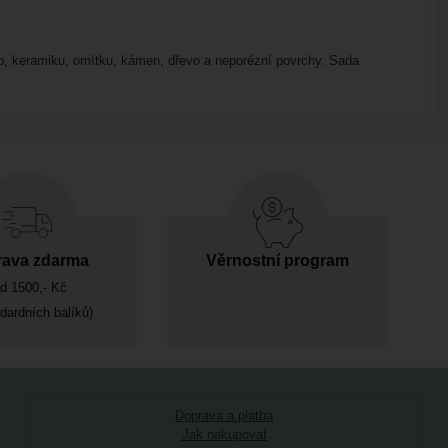
klo, keramiku, omítku, kámen, dřevo a neporézní povrchy. Sada
ava zdarma
Věrnostní program
d 1500,- Kč
ndardních balíků)
Doprava a platba
Jak nakupovat