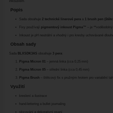
inkoustem.
Popis
Sada obsahuje
2 technické linerové pera
a
1 brush pen (štětc
Fixy používají
pigmentový inkoust Pigma™
– je **voděodolný
Inkoust je pH neutrální a vhodný i pro kresby uchovávané dlouh
Obsah sady
Sada
BLXSDK3AS
obsahuje
3 pera
:
Pigma Micron 01
– jemná linka (cca 0,25 mm)
Pigma Micron 05
– střední linka (cca 0,45 mm)
Pigma Brush
– štětcový fix s pružným hrotem pro variabilní ta
Využití
kreslení a ilustrace
hand‑lettering a bullet journaling
skicování a dekorativní psaní