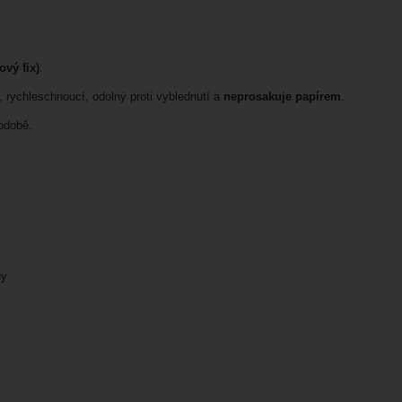
ový fix)
.
, rychleschnoucí, odolný proti vyblednutí a
neprosakuje papírem
.
odobě.
hy