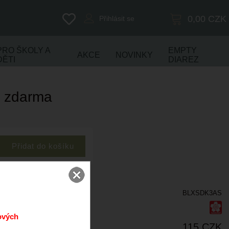
0,00
CZK
Přihlásit se
PRO ŠKOLY A
EMPTY
AKCE
NOVINKY
DĚTI
DIAREZ
h zdarma
BLXSDK3AS
ových
115 CZK