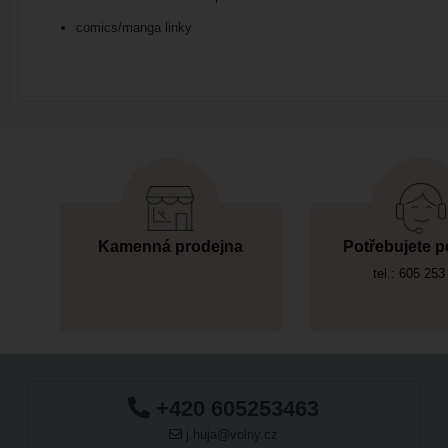
comics/manga linky
Kamenná prodejna
Potřebujete p
tel.: 605 253
+420 605253463
j.huja@volny.cz