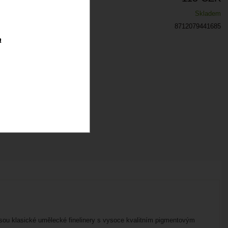
Skladem
8712079441685
a
 jsou klasické umělecké finelinery s vysoce kvalitním pigmentovým