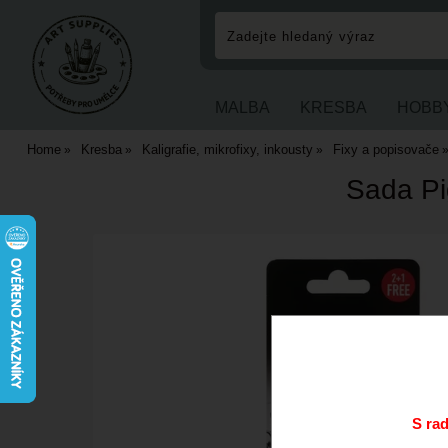
MALBA
KRESBA
HOBB
Home
Kresba
Kaligrafie, mikrofixy, inkousty
Fixy a popisovače
Sada Pi
S ra