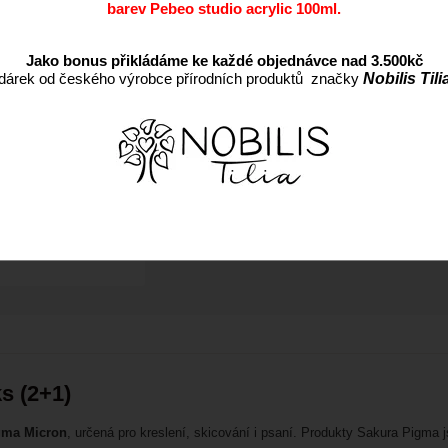
barev Pebeo studio acrylic 100ml.
Dostupnost:
EAN:
Jako bonus přikládáme ke každé objednávce nad 3.500kč
dárek od českého výrobce přírodních produktů značky
Nobilis Tili
s (2+1)
gma Micron
, určená pro kreslení, skicování i psaní. Produkty Sakura Pigma