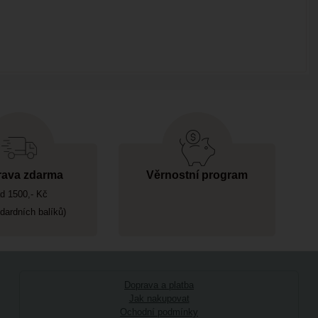
ava zdarma
Věrnostní program
d 1500,- Kč
ndardních balíků)
Doprava a platba
Jak nakupovat
Ochodní podmínky