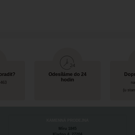
oradit?
Odesíláme do 24
Dopr
hodin
 463
na
(u sta
KAMENNÁ PRODEJNA
Míru 1845
Kladno 4 27204