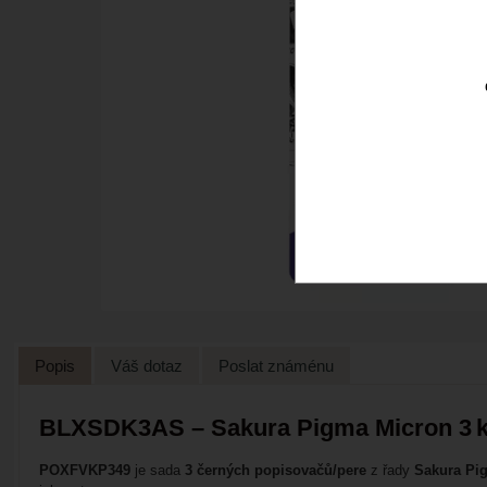
Popis
Váš dotaz
Poslat známénu
BLXSDK3AS
– Sakura Pigma Micron 3 k
POXFVKP349
je sada
3 černých popisovačů/pere
z řady
Sakura Pi