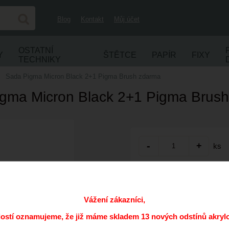
Blog
Kontakt
Můj účet
OSTATNÍ
Y
ŠTĚTCE
PAPÍR
FIXY
TECHNIKY
Sada Pigma Micron Black 2+1 Pigma Brush zdarma
gma Micron Black 2+1 Pigma Brus
ks
Přidat do oblíbených
Kód:
Vážení zákazníci,
Výrobce:
dostí oznamujeme, že již máme skladem 13 nových odstínů akryl
Cena s DPH: