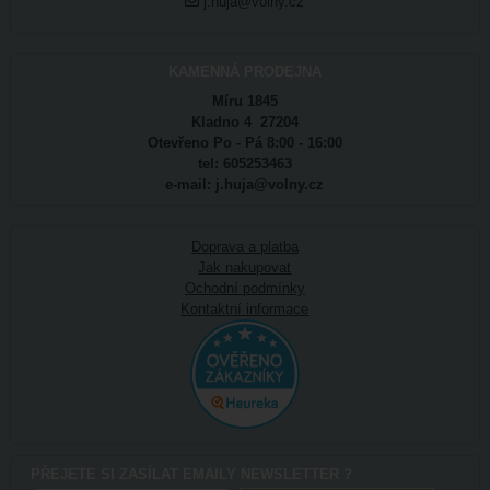
j.huja@volny.cz
KAMENNÁ PRODEJNA
Míru 1845
Kladno 4 27204
Otevřeno Po - Pá 8:00 - 16:00
tel: 605253463
e-mail: j.huja@volny.cz
Doprava a platba
Jak nakupovat
Ochodní podmínky
Kontaktní informace
PŘEJETE SI ZASÍLAT EMAILY NEWSLETTER ?