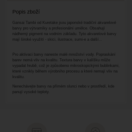
Popis zboží
Gansai Tambi od Kuretake jsou japonské tradiční akvarelové
barvy pro výtvarníky a profesionální umělce. Obsahují
nádherný pigment na vodním základu. Tyto akvarelové barvy
mají široké využití - skici, ilustrace, sumi-e a další...
Pro aktivaci barvy naneste malé množství vody. Popraskání
barev nemá vliv na kvalitu. Textura barvy v kalíšku může
vypadat hrubě, což je způsobeno mikroskopickými bublinkami,
které vznikly během výrobního procesu a které nemají vliv na
kvalitu.
Nenechávejte barvy na přímém slunci nebo v prostředí, kde
panují vysoké teploty.