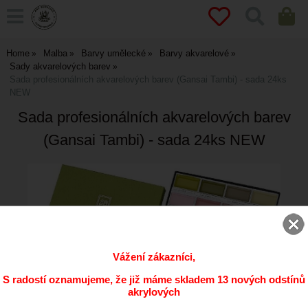
Home
Malba
Barvy umělecké
Barvy akvarelové
Sady akvarelových barev
Sada profesionálních akvarelových barev (Gansai Tambi) - sada 24ks
NEW
Sada profesionálních akvarelových barev
(Gansai Tambi) - sada 24ks NEW
Vážení zákazníci,
S radostí oznamujeme, že již máme skladem 13 nových odstínů
akrylových