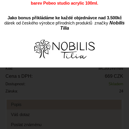
barev Pebeo studio acrylic 100ml.
Jako bonus přikládáme ke každé objednávce nad 3.500kč
dárek od českého výrobce přírodních produktů značky
Nobilis
Tilia
ks
Přidat do oblíbených
Kód:
MC20/24V/NW
Cena s DPH:
669 CZK
Dostupnost:
Skladem
Záruka:
24
Popis
Váš dotaz
Poslat známénu