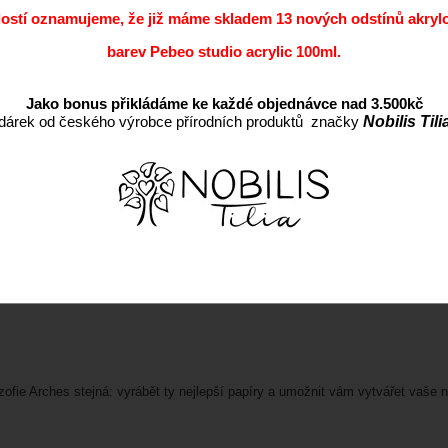
dostí oznamujeme, že již máme skladem 13 nových odstínů akryl
Dostupnost:
barev Pebeo studio acrylic 100ml.
EAN:
Jako bonus přikládáme ke každé objednávce nad 3.500kč
dárek od českého výrobce přírodních produktů značky
Nobilis Tili
ofie Arches stejná: vyrábět ty nejlepší papíry a umožnit vám vytvářet vaše nej