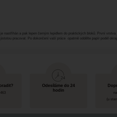
 je nastříhán a pak lepen černým lepidlem do praktických bloků. První vrstva j
 jistotou pracovat. Po dokončení vaší práce opatrně oddělte papír podél okraj
oradit?
Odesíláme do 24
Dopr
hodin
 463
na
(u sta