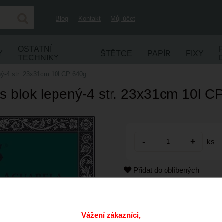
Blog
Kontakt
Můj účet
OSTATNÍ
Y
ŠTĚTCE
PAPÍR
FIXY
TECHNIKY
ný-4 str. 23x31cm 10l CP 640g
s blok lepený-4 str. 23x31cm 10l C
ks
Přidat do oblíbených
Kód:
Výrobce:
Vážení zákazníci,
Cena s DPH: