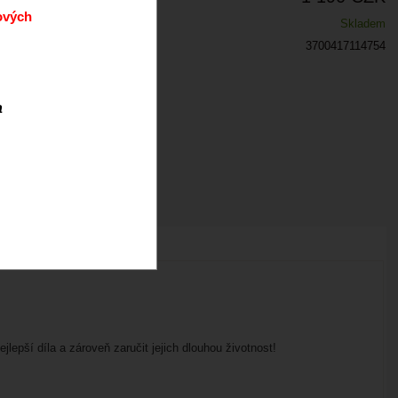
ových
Skladem
3700417114754
a
lepší díla a zároveň zaručit jejich dlouhou životnost!