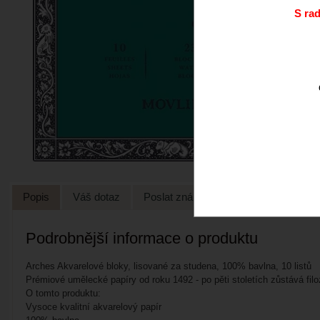
S ra
Popis
Váš dotaz
Poslat známénu
Podrobnější informace o produktu
Arches Akvarelové bloky, lisované za studena, 100% bavlna, 10 listů
Prémiové umělecké papíry od roku 1492 - po pěti stoletích zůstává filoz
O tomto produktu:
Vysoce kvalitní akvarelový papír