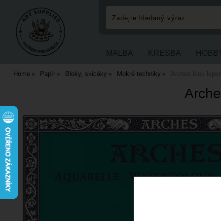
MALBA
KRESBA
HOBB
Home
Papír
Bloky, skicáky
Mokré techniky
Arches blok lepe
Arche