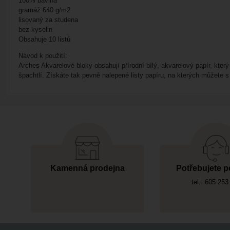
100% bavlna
gramáž 640 g/m2
lisovaný za studena
bez kyselin
Obsahuje 10 listů
Návod k použití:
Arches Akvarelové bloky obsahují přírodní bílý, akvarelový papír, který
špachtlí. Získáte tak pevně nalepené listy papíru, na kterých můžete s
Kamenná prodejna
Potřebujete p
tel.: 605 253