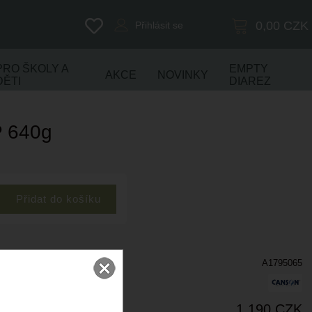
0,00
CZK
Přihlásit se
PRO ŠKOLY A
EMPTY
AKCE
NOVINKY
DĚTI
DIAREZ
P 640g
A1795065
1 190 CZK