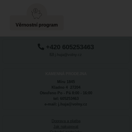
Věrnostní program
+420 605253463
j.huja@volny.cz
KAMENNÁ PRODEJNA
Míru 1845
Kladno 4 27204
Otevřeno Po - Pá 8:00 - 16:00
tel: 605253463
e-mail: j.huja@volny.cz
Doprava a platba
Jak nakupovat