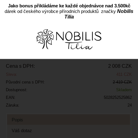
Jako bonus přikládáme ke každé objednávce nad 3.500kč
dárek od českého výrobce přírodních produktů značky
Nobilis
ks
Tilia
Přidat do oblíbených
Kód:
2302721
Výrobce:
Cena s DPH:
2 008 CZK
Sleva:
411 CZK
Původní cena s DPH:
2 419 CZK
Dostupnost:
Skladem
EAN:
5028252525862
Záruka:
24
Popis
Váš dotaz