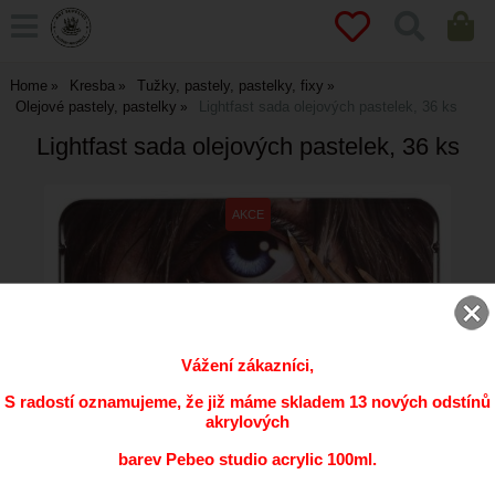
Home
Kresba
Tužky, pastely, pastelky, fixy
Olejové pastely, pastelky
Lightfast sada olejových pastelek, 36 ks
Lightfast sada olejových pastelek, 36 ks
Vážení zákazníci,
S radostí oznamujeme, že již máme skladem 13 nových odstínů
akrylových
barev Pebeo studio acrylic 100ml.