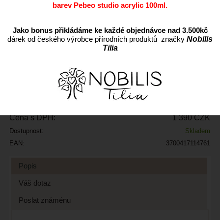
barev Pebeo studio acrylic 100ml.
Jako bonus přikládáme ke každé objednávce nad 3.500kč
ks
dárek od českého výrobce přírodních produktů značky
Nobilis
Tilia
Přidat do oblíbených
Kód:
A1795066
Výrobce:
Cena s DPH:
1 390 CZK
Dostupnost:
Skladem
EAN:
3700417114761
Popis
Váš dotaz
Poslat známénu