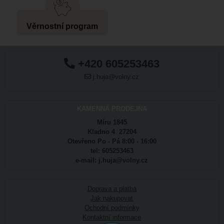
Věrnostní program
+420 605253463
j.huja@volny.cz
KAMENNÁ PRODEJNA
Míru 1845
Kladno 4 27204
Otevřeno Po - Pá 8:00 - 16:00
tel: 605253463
e-mail: j.huja@volny.cz
Doprava a platba
Jak nakupovat
Ochodní podmínky
Kontaktní informace