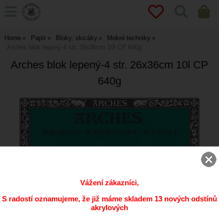
Home
Papír
Bloky, skicáky
Mokré techniky
Arches blok lepený-4 str. 26x36cm 10l CP 640g
Arches blok lepený-4 str. 26x36cm 10l CP
640g
Vážení zákazníci,
S radostí oznamujeme, že již máme skladem 13 nových odstínů
akrylových