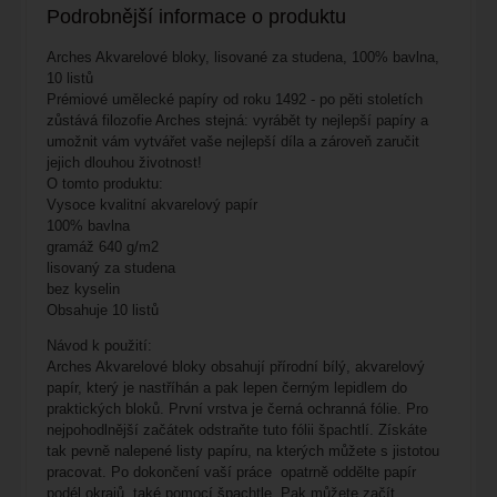
Podrobnější informace o produktu
Arches Akvarelové bloky, lisované za studena, 100% bavlna,
10 listů
Prémiové umělecké papíry od roku 1492 - po pěti stoletích
zůstává filozofie Arches stejná: vyrábět ty nejlepší papíry a
umožnit vám vytvářet vaše nejlepší díla a zároveň zaručit
jejich dlouhou životnost!
O tomto produktu:
Vysoce kvalitní akvarelový papír
100% bavlna
gramáž 640 g/m2
lisovaný za studena
bez kyselin
Obsahuje 10 listů
Návod k použití:
Arches Akvarelové bloky obsahují přírodní bílý, akvarelový
papír, který je nastříhán a pak lepen černým lepidlem do
praktických bloků. První vrstva je černá ochranná fólie. Pro
nejpohodlnější začátek odstraňte tuto fólii špachtlí. Získáte
tak pevně nalepené listy papíru, na kterých můžete s jistotou
pracovat. Po dokončení vaší práce opatrně oddělte papír
podél okrajů, také pomocí špachtle. Pak můžete začít