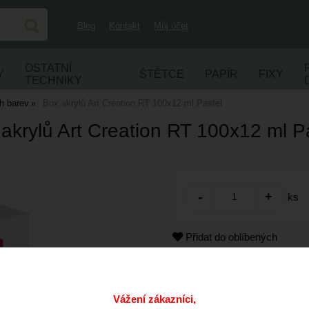
Blog
Kontakt
Můj účet
OSTATNÍ
Y
ŠTĚTCE
PAPÍR
FIXY
TECHNIKY
h barev
Box akrylů Art Creation RT 100x12 ml Pastel
akrylů Art Creation RT 100x12 ml P
ks
Přidat do oblíbených
Kód:
Cena s DPH:
Vážení zákazníci,
Dostupnost: