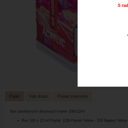
S ra
Popis
Váš dotaz
Poslat známénu
Box pastelových akrylových barev 100x12ml
Box 100 x 12 ml Pastel
(226 Pastel Yellow - 224 Naples Yellow