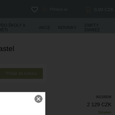
0,00
CZK
Přihlásit se
PRO ŠKOLY A
EMPTY
AKCE
NOVINKY
DĚTI
DIAREZ
astel
9021892M
2 129 CZK
Skladem