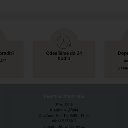
oradit?
Odesíláme do 24
Dopr
hodin
 463
na
(u sta
KAMENNÁ PRODEJNA
Míru 1845
Kladno 4 27204
Otevřeno Po - Pá 8:00 - 16:00
tel: 605253463
e-mail: j.huja@volny.cz