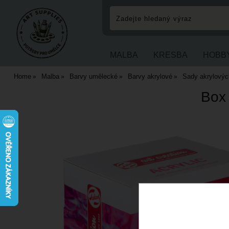
MALBA
KRESBA
HOBB
Home
Malba
Barvy umělecké
Barvy akrylové
Sady akrylovýc
Box 