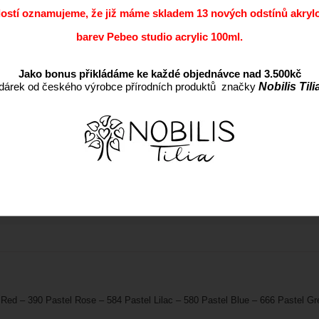
dostí oznamujeme, že již máme skladem 13 nových odstínů akryl
barev Pebeo studio acrylic 100ml.
Jako bonus přikládáme ke každé objednávce nad 3.500kč
dárek od českého výrobce přírodních produktů značky
Nobilis Tili
 Red – 390 Pastel Rose – 584 Pastel Lilac – 580 Pastel Blue – 666 Pastel Gr