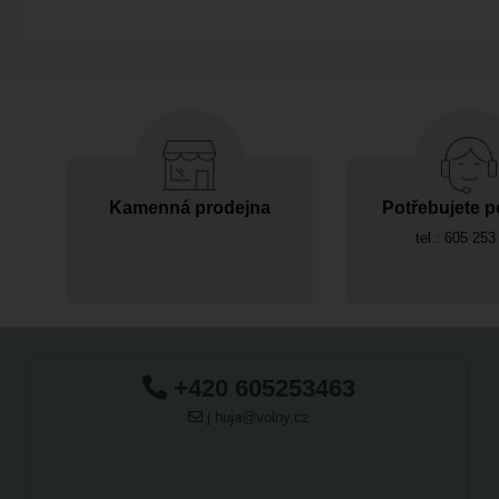
Kamenná prodejna
Potřebujete p
tel.: 605 253
+420 605253463
j.huja@volny.cz