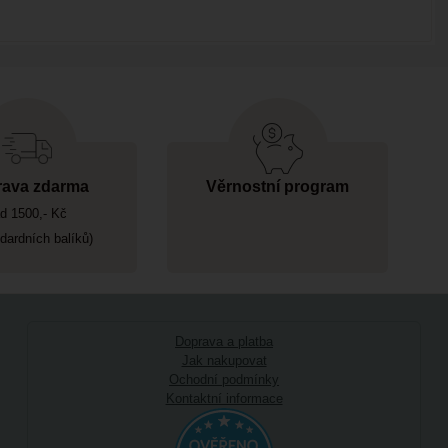
ava zdarma
Věrnostní program
d 1500,- Kč
ndardních balíků)
Doprava a platba
Jak nakupovat
Ochodní podmínky
Kontaktní informace