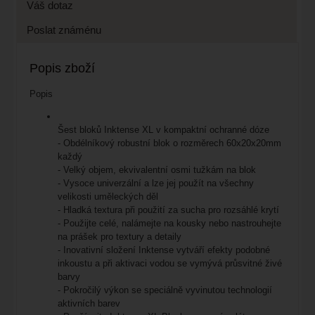
Váš dotaz
Poslat známénu
Popis zboží
Popis
Šest bloků Inktense XL v kompaktní ochranné dóze
- Obdélníkový robustní blok o rozměrech 60x20x20mm
každý
- Velký objem, ekvivalentní osmi tužkám na blok
- Vysoce univerzální a lze jej použít na všechny
velikosti uměleckých děl
- Hladká textura při použití za sucha pro rozsáhlé krytí
- Použijte celé, nalámejte na kousky nebo nastrouhejte
na prášek pro textury a detaily
- Inovativní složení Inktense vytváří efekty podobné
inkoustu a při aktivaci vodou se vymývá průsvitné živé
barvy
- Pokročilý výkon se speciálně vyvinutou technologií
aktivních barev