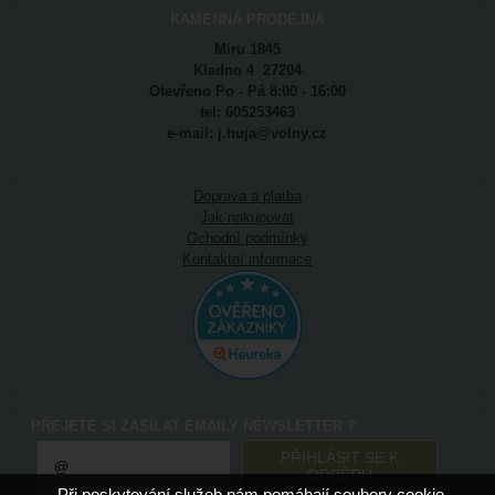
KAMENNÁ PRODEJNA
Míru 1845
Kladno 4 27204
Otevřeno Po - Pá 8:00 - 16:00
tel: 605253463
e-mail: j.huja@volny.cz
Doprava a platba
Jak nakupovat
Ochodní podmínky
Kontaktní informace
PŘEJETE SI ZASÍLAT EMAILY NEWSLETTER ?
Při poskytování služeb nám pomáhají soubory cookie.