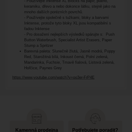
- Používejte Inktense XL Blocks na papír, plátno,
keramiku, dřevo a nebo dokonce látku, stejně jako na
mnoho dalších porézních povrchů.
- Používejte společně s tužkami, bloky a barvami
Inktense, protože tyto bloky XL jsou kompatibilní s
řadou Inktense
- Pro dosažení nejlepších výsledků spárujte s: Push
Button Waterbrush, Specialist Artist Erasers, Paper
Stump a Spritzer
Barevná paleta: Slunečně žlutá, Jasně modrá, Poppy
Red, Starožitná bílá, Inkoust černá, Polní zelená,
Mandarinka, Fuchsie, Tmavě fialová, Listová zelená,
Hořčice, Paynes Grey
https://www.youtube.com/watch?v=oo3er-FrP4E
Kamenná prodejna
Potřebujete poradit?