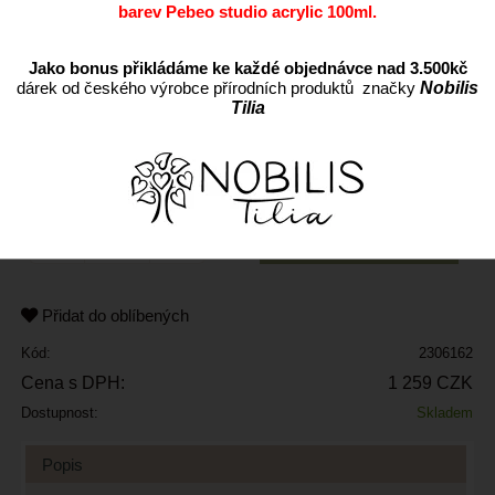
barev Pebeo studio acrylic 100ml.
Jako bonus přikládáme ke každé objednávce nad 3.500kč
dárek od českého výrobce přírodních produktů značky
Nobilis
Tilia
ks
Přidat do oblíbených
Kód:
2306162
Cena s DPH:
1 259 CZK
Dostupnost:
Skladem
Popis