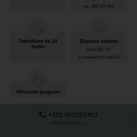
tel.: 605 253 463
Odesíláme do 24
Doprava zdarma
hodin
nad 1500,- Kč
(u standardních balíků)
Věrnostní program
+420 605253463
j.huja@volny.cz