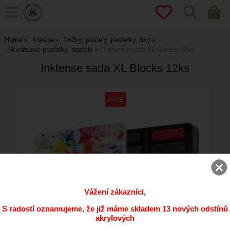
Home
Kresba
Tužky, pastely, pastelky, fixy
Akvarelové pastelky, pastely
Inktense sada XL Blocks 12ks
Inktense sada XL Blocks 12ks
Vážení zákazníci,
S radostí oznamujeme, že již máme skladem 13 nových odstínů
akrylových