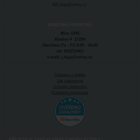
j.huja@volny.cz
KAMENNÁ PRODEJNA
Míru 1845
Kladno 4 27204
Otevřeno Po - Pá 8:00 - 16:00
tel: 605253463
e-mail: j.huja@volny.cz
Doprava a platba
Jak nakupovat
Ochodní podmínky
Kontaktní informace
PŘEJETE SI ZASÍLAT EMAILY NEWSLETTER ?