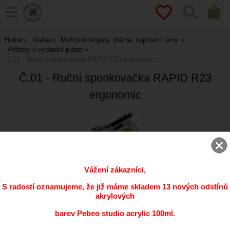
Home
Malba
Malířské stojany, plátna, napínací rámy.
Potřeby k vypínání pláten
č.01 - Ruční sponkovačka RAPID R23 ergonomic
Č.01 - Ruční sponkovačka RAPID R23
ergonomic
Vážení zákazníci,
S radostí oznamujeme, že již máme skladem 13 nových odstínů
ks
akrylových
barev Pebeo studio acrylic 100ml.
Přidat do oblíbených