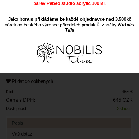
barev Pebeo studio acrylic 100ml.
Jako bonus přikládáme ke každé objednávce nad 3.500kč
dárek od českého výrobce přírodních produktů značky
Nobilis
Tilia
ks
Přidat do oblíbených
Kód:
46598
Cena s DPH:
645 CZK
Dostupnost:
Skladem
Popis
Váš dotaz