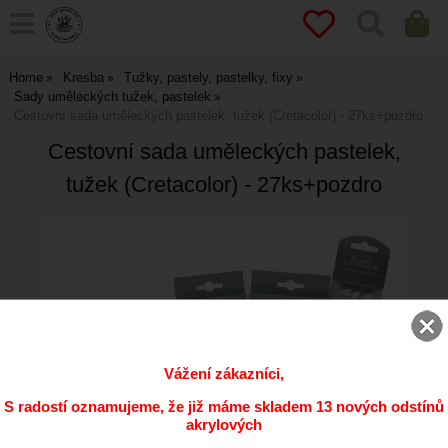
Home
Kresba
Tužky, pastely, pastelky, fixy
Sady uměleckých tužek, pastelek
Cestovní sada uměleckých pastelek, tužek (Cretacolor) - 27ks+pozdro
Cestovní sada uměleckých pastelek,
tužek (Cretacolor) - 27ks+pozdro
Vážení zákazníci,
S radostí oznamujeme, že již máme skladem 13 nových odstínů
akrylových