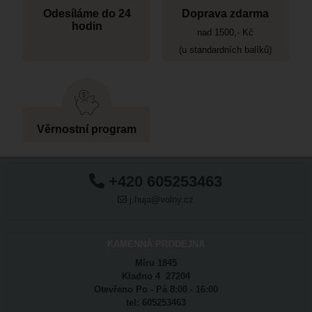
Odesíláme do 24
Doprava zdarma
hodin
nad 1500,- Kč
(u standardních balíků)
Věrnostní program
+420 605253463
j.huja@volny.cz
KAMENNÁ PRODEJNA
Míru 1845
Kladno 4 27204
Otevřeno Po - Pá 8:00 - 16:00
tel: 605253463