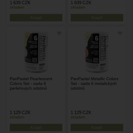
1 639
CZK
1 639
CZK
skladem
skladem
PanPastel Pearlescent
PanPastel Metallic Colors
Colors Set - sada 6
Set - sada 6 metalických
perleťových odstínů
odstínů
1 129
CZK
1 129
CZK
skladem
skladem