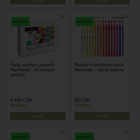
Sada suchých pastelů
Pastely v bezdřevé tužce
PanPastel - 53 nových
Sennelier - různé odstíny
odstínů
9 490
CZK
59
CZK
skladem
skladem
varianty