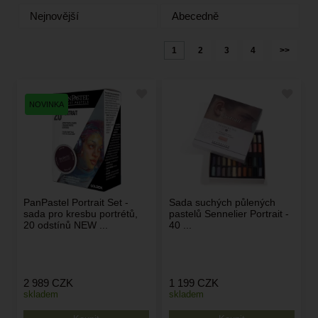
Nejnovější
Abecedně
1
2
3
4
>>
PanPastel Portrait Set -
Sada suchých půlených
sada pro kresbu portrétů,
pastelů Sennelier Portrait -
20 odstínů NEW ...
40 ...
2 989
CZK
1 199
CZK
skladem
skladem