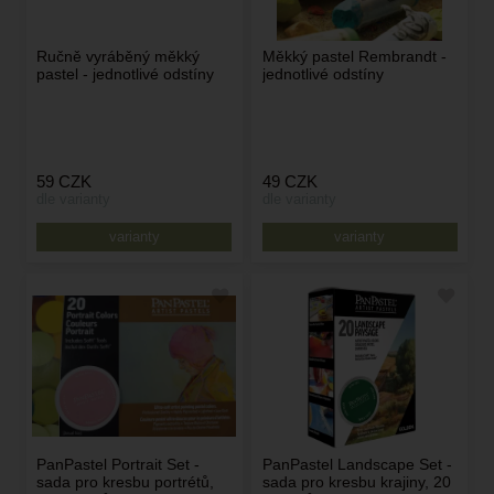
Ručně vyráběný měkký
Měkký pastel Rembrandt -
pastel - jednotlivé odstíny
jednotlivé odstíny
59
CZK
49
CZK
dle varianty
dle varianty
varianty
varianty
PanPastel Portrait Set -
PanPastel Landscape Set -
sada pro kresbu portrétů,
sada pro kresbu krajiny, 20