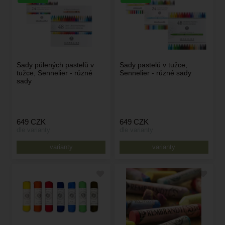
Sady půlených pastelů v
Sady pastelů v tužce,
tužce, Sennelier - různé
Sennelier - různé sady
sady
649
CZK
649
CZK
dle varianty
dle varianty
varianty
varianty