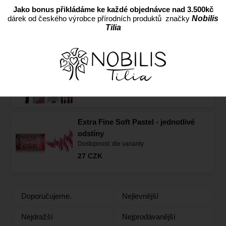
odstíny
Jako bonus přikládáme ke každé objednávce nad 3.500kč
Dostupnost:
dle varianty
dárek od českého výrobce přírodních produktů značky
Nobilis
49
CZK
Tilia
Fixativ ve spreji (Pébéo) - 400ml
Dostupnost:
Skladem
239
CZK
Extra Fine Soft Pastel - jednotlivé
odstíny
Dostupnost:
dle varianty
27
CZK
Doporučujeme.
Nejlevnější
Nejdražší
Nejprodávanější