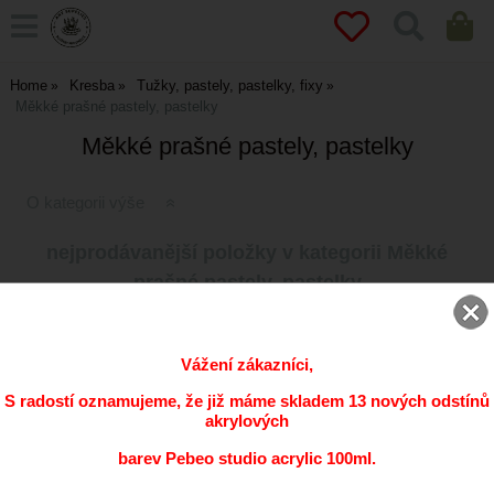
Home
Kresba
Tužky, pastely, pastelky, fixy
Měkké prašné pastely, pastelky
Měkké prašné pastely, pastelky
O kategorii výše
nejprodávanější položky v kategorii Měkké
prašné pastely, pastelky
Měkké pastely MPV - 82 odstínů
jednotlivě
Vážení zákazníci,
Dostupnost:
dle varianty
S radostí oznamujeme, že již máme skladem 13 nových odstínů
14
CZK
akrylových
barev Pebeo studio acrylic 100ml.
Měkký pastel Rembrandt - jednotlivé