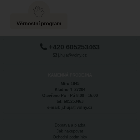
Věrnostní program
+420 605253463
j.huja@volny.cz
KAMENNÁ PRODEJNA
Míru 1845
Kladno 4 27204
Otevřeno Po - Pá 8:00 - 16:00
tel: 605253463
e-mail: j.huja@volny.cz
Doprava a platba
Jak nakupovat
Ochodní podmínky