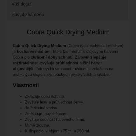
Váš dotaz
Poslat známénu
Cobra Quick Drying Medium
Cobra Quick Drying Medium
(Cobra rychleschnoucí médium)
je
bezbarvé médium
, které lze míchat s olejovými barvami
Cobra pro
zkrácení doby schnutí
. Zároveň
zlepšuje
roztíratelnost
,
zvyšuje průhlednost
a
činí barvu
olejovitější
. Toto rychleschnoucí médium je založeno na
rostlinných olejích, syntetických pryskyřicích a sikativu.
Vlastnosti
Zkracuje dobu schnutí.
Zvyšuje lesk a průhlednost barvy.
Je ředitelné vodou.
Změkčuje tahy štětcem.
Zvyšuje odolnost barevného filmu.
Mírně žloutne.
K dispozici v objemu 75 ml a 250 ml.