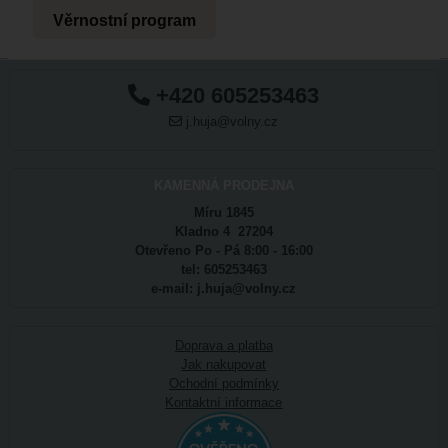
Věrnostní program
+420 605253463
j.huja@volny.cz
KAMENNÁ PRODEJNA
Míru 1845
Kladno 4 27204
Otevřeno Po - Pá 8:00 - 16:00
tel: 605253463
e-mail: j.huja@volny.cz
Doprava a platba
Jak nakupovat
Ochodní podmínky
Kontaktní informace