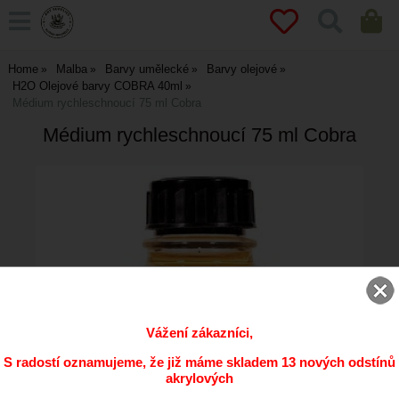
Home
Malba
Barvy umělecké
Barvy olejové
H2O Olejové barvy COBRA 40ml
Médium rychleschnoucí 75 ml Cobra
Médium rychleschnoucí 75 ml Cobra
Vážení zákazníci,
S radostí oznamujeme, že již máme skladem 13 nových odstínů
akrylových