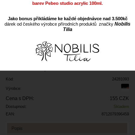
barev Pebeo studio acrylic 100ml.
Jako bonus přikládáme ke každé objednávce nad 3.500kč
dárek od českého výrobce přírodních produktů značky
Nobilis
Tilia
ks
Přidat do oblíbených
Kód:
24281093
Výrobce:
Cena s DPH:
155 CZK
Dostupnost:
Skladem
EAN:
8712079396459
Popis