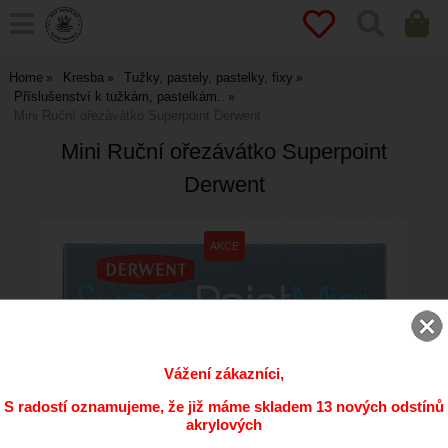
Home
Kresba
Tužky, pastely, pastelky, fixy
Příslušenství k tužkám, pastelkám..
Mini Ruční ořezávátko Superpoint Derwent
Mini Ruční ořezávátko Superpoint
Derwent
Vážení zákazníci,
S radostí oznamujeme, že již máme skladem 13 nových odstínů
akrylových