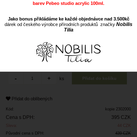
barev Pebeo studio acrylic 100ml.
Jako bonus přikládáme ke každé objednávce nad 3.500kč
dárek od českého výrobce přírodních produktů značky
Nobilis
Tilia
ks
Přidat do oblíbených
Kód:
kopie 2302000
Cena s DPH:
395 CZK
Sleva:
44 CZK
Původní cena s DPH:
439 CZK