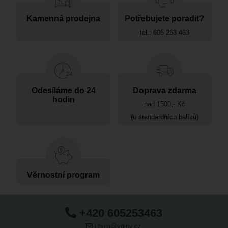
Kamenná prodejna
Potřebujete poradit?
tel.: 605 253 463
Odesíláme do 24
Doprava zdarma
hodin
nad 1500,- Kč
(u standardních balíků)
Věrnostní program
+420 605253463
j.huja@volny.cz