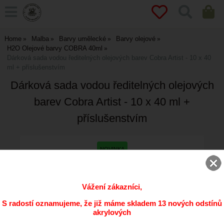
Home
Malba
Barvy umělecké
Barvy olejové
H2O Olejové barvy COBRA 40ml
Dárková sada vodou ředitelných olejových barev Cobra Artist - 10 x 40
ml + příslušenstvím
Dárková sada vodou ředitelných olejových
barev Cobra Artist - 10 x 40 ml +
příslušenstvím
Vážení zákazníci,
S radostí oznamujeme, že již máme skladem 13 nových odstínů
akrylových