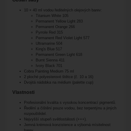
10 × 40 ml vodou ředitelných olejových barev:
Titanium White 105
Permanent Yellow Light 283
Permanent Orange 266
Pyrrole Red 315
Permanent Red Violet Light 577
Ultramarine 504
King's Blue 517
Permanent Green Light 618
Burnt Sienna 411
Ivory Black 701
Cobra Painting Medium 75 ml
2 ploché polyesterové štětce (č. 10 a 16)
Dvojitá nádobka na médium (palette cup)
Vlastnosti
Profesionální kvalita s vysokou koncentrací pigmentů.
Ředění a čištění pouze vodou, bez terpentýnu a jiných
rozpouštědel.
Nejvyšší stupeň světlostálosti (+++).
Jemná krémová konzistence a výborná mísitelnost
barev.