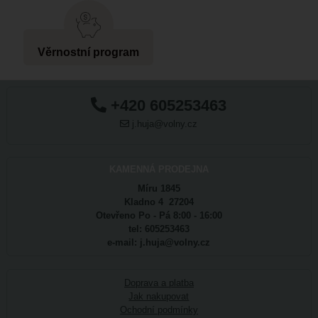
Věrnostní program
+420 605253463
j.huja@volny.cz
KAMENNÁ PRODEJNA
Míru 1845
Kladno 4 27204
Otevřeno Po - Pá 8:00 - 16:00
tel: 605253463
e-mail: j.huja@volny.cz
Doprava a platba
Jak nakupovat
Ochodní podmínky