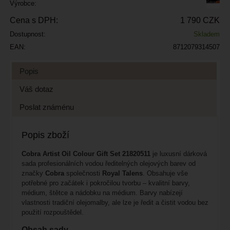
Výrobce:
Cena s DPH:
1 790 CZK
Dostupnost:
Skladem
EAN:
8712079314507
Popis
Váš dotaz
Poslat známénu
Popis zboží
Cobra Artist Oil Colour Gift Set 21820511
je luxusní dárková
sada profesionálních vodou ředitelných olejových barev od
značky
Cobra
společnosti
Royal Talens
. Obsahuje vše
potřebné pro začátek i pokročilou tvorbu – kvalitní barvy,
médium, štětce a nádobku na médium. Barvy nabízejí
vlastnosti tradiční olejomalby, ale lze je ředit a čistit vodou bez
použití rozpouštědel.
Obsah sady