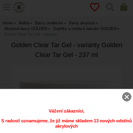
Home
Malba
Barvy umělecké
Barvy akrylové
Akrylové barvy GOLDEN
Doplňky a média k barvám GOLDEN
Golden Clear Tar Gel - varianty
Golden Clear Tar Gel - varianty Golden
Clear Tar Gel - 237 ml
Vážení zákazníci,
S radostí oznamujeme, že již máme skladem 13 nových odstínů
akrylových