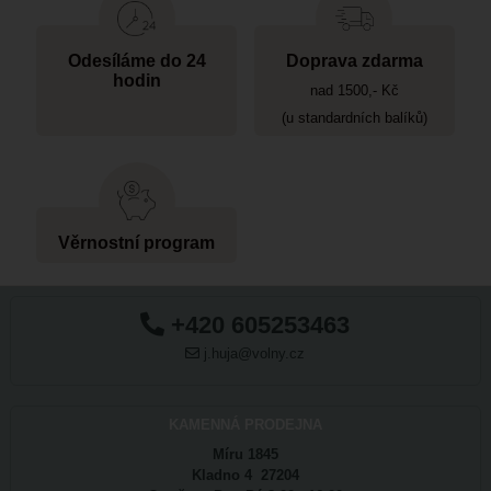
Odesíláme do 24
Doprava zdarma
hodin
nad 1500,- Kč
(u standardních balíků)
Věrnostní program
+420 605253463
j.huja@volny.cz
KAMENNÁ PRODEJNA
Míru 1845
Kladno 4 27204