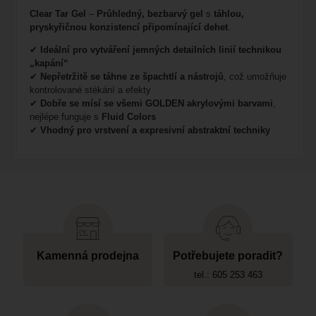
Clear Tar Gel
–
Průhledný, bezbarvý gel
s
táhlou,
pryskyřičnou konzistencí připomínající dehet
.
✔
Ideální pro vytváření jemných detailních linií technikou
„kapání“
✔
Nepřetržitě se táhne ze špachtlí a nástrojů
, což umožňuje
kontrolované stékání a efekty
✔
Dobře se mísí se všemi GOLDEN akrylovými barvami
,
nejlépe funguje s
Fluid Colors
✔
Vhodný pro vrstvení a expresivní abstraktní techniky
Kamenná prodejna
Potřebujete poradit?
tel.: 605 253 463