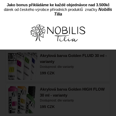
Jako bonus přikládáme ke každé objednávce nad 3.500kč
dárek od českého výrobce přírodních produktů značky
Nobilis
Tilia
SADY BAREV GOLDEN
nejprodávanější položky v kategorii Akrylové
barvy GOLDEN
Akrylová barva Golden FLUID 30 ml -
varianty
Dostupnost:
dle varianty
199
CZK
Akrylová barva Golden HIGH FLOW
30 ml - varianty
Dostupnost:
dle varianty
195
CZK