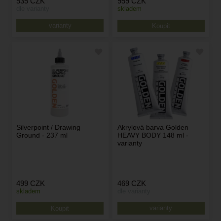
535
CZK
959
CZK
dle varianty
skladem
varianty
Silverpoint / Drawing
Akrylová barva Golden
Ground - 237 ml
HEAVY BODY 148 ml -
varianty
499
CZK
469
CZK
skladem
dle varianty
varianty