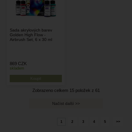
Sada akrylových barev
Golden High Flow -
Airbrush Set, 6 x 30 ml
869
CZK
skladem
Zobrazeno celkem
15
položek z
61
1
2
3
4
5
>>