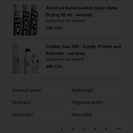
Akrylová barva Golden Open Slow
Drying 59 ml - varianty
Dostupnost:
dle varianty
235
CZK
Golden Gac 100 - Acrylic Primer and
Extender - varianty
Dostupnost:
dle varianty
409
CZK
Doporučujeme.
Nejlevnější
Nejdražší
Nejprodávanější
Nejnovější
Abecedně
1
2
3
4
5
>>