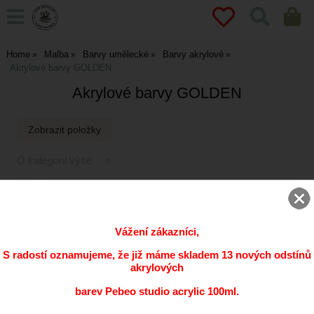
Home
Malba
Barvy umělecké
Barvy akrylové
Akrylové barvy GOLDEN
Akrylové barvy GOLDEN
O kategorii výše
AKRYLOVÉ BARVY GOLDEN
Vážení zákazníci,
S radostí oznamujeme, že již máme skladem 13 nových odstínů
akrylových
DOPLŇKY A MÉDIA K BARVÁM GOLDEN
barev Pebeo studio acrylic 100ml.