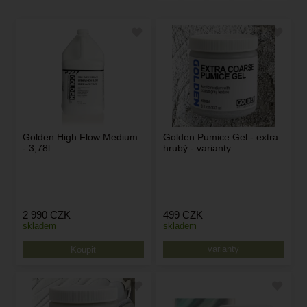
Golden High Flow Medium
Golden Pumice Gel - extra
- 3,78l
hrubý - varianty
2 990
CZK
499
CZK
skladem
skladem
varianty