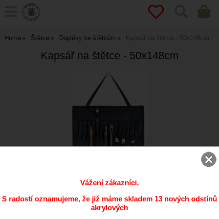
Home
Štětce
Doplňky ke štětcům
Kapsář na štětce - 50x148cm
Kapsář na štětce - 50x148cm
Vážení zákazníci,
S radostí oznamujeme, že již máme skladem 13 nových odstínů
akrylových