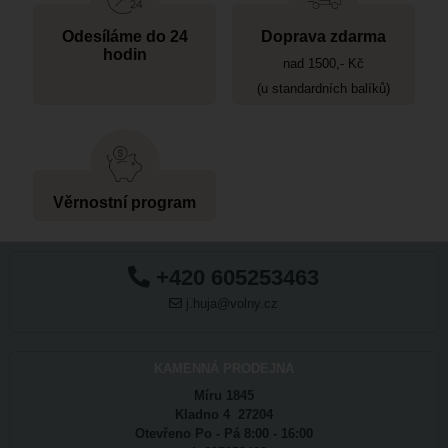
Odesíláme do 24
Doprava zdarma
hodin
nad 1500,- Kč
(u standardních balíků)
Věrnostní program
+420 605253463
j.huja@volny.cz
KAMENNÁ PRODEJNA
Míru 1845
Kladno 4 27204
Otevřeno Po - Pá 8:00 - 16:00