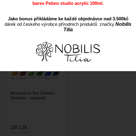
barev Pebeo studio acrylic 100ml.
Doporučujeme.
Nejlevnější
Nejdražší
Nejprodávanější
Jako bonus přikládáme ke každé objednávce nad 3.500kč
dárek od českého výrobce přírodních produktů značky
Nobilis
Tilia
Nejnovější
Abecedně
Akvarelové fixy Cambio
Tambien - varianty
135
CZK
dle varianty