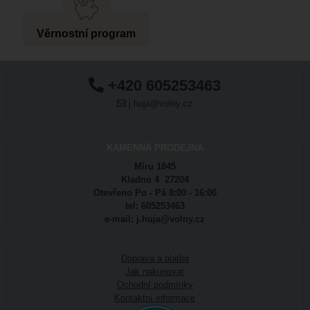
Věrnostní program
+420 605253463
j.huja@volny.cz
KAMENNÁ PRODEJNA
Míru 1845
Kladno 4 27204
Otevřeno Po - Pá 8:00 - 16:00
tel: 605253463
e-mail: j.huja@volny.cz
Doprava a platba
Jak nakupovat
Ochodní podmínky
Kontaktní informace