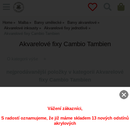
Home
Malba
Barvy umělecké
Barvy akvarelové
Akvarelové inkousty
Akvarelové fixy jednotlivě
Akvarelové fixy Cambio Tambien
Akvarelové fixy Cambio Tambien
O kategorii výše
nejprodávanější položky v kategorii Akvarelové
fixy Cambio Tambien
Akvarelové fixy Cambio Tambien -
varianty
Dostupnost:
dle varianty
Vážení zákazníci,
135
CZK
S radostí oznamujeme, že již máme skladem 13 nových odstínů
akrylových