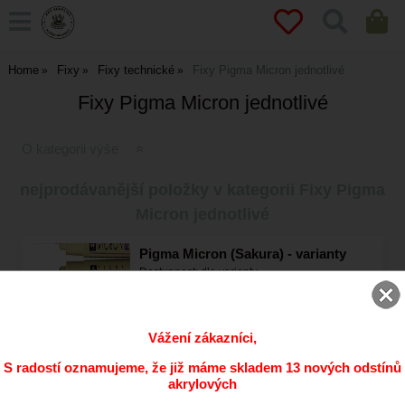
Home
Fixy
Fixy technické
Fixy Pigma Micron jednotlivé
Fixy Pigma Micron jednotlivé
O kategorii výše
nejprodávanější položky v kategorii Fixy Pigma
Micron jednotlivé
Pigma Micron (Sakura) - varianty
Dostupnost:
dle varianty
55
CZK
Vážení zákazníci,
S radostí oznamujeme, že již máme skladem 13 nových odstínů
Pigma Brush - štětečkový hrot -
akrylových
varianty