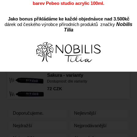
Dostupnost:
Skladem
barev Pebeo studio acrylic 100ml.
65
CZK
Jako bonus přikládáme ke každé objednávce nad 3.500kč
dárek od českého výrobce přírodních produktů značky
Nobilis
Pigma Graphic, Plochý - varianty
Tilia
Dostupnost:
dle varianty
65
CZK
Pigma brush Profesionál černý
Sakura - varianty
Dostupnost:
dle varianty
72
CZK
Doporučujeme.
Nejlevnější
Nejdražší
Nejprodávanější