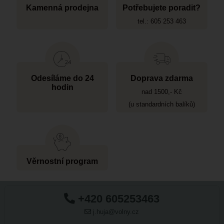
Kamenná prodejna
Potřebujete poradit?
tel.: 605 253 463
Odesíláme do 24
Doprava zdarma
hodin
nad 1500,- Kč
(u standardních balíků)
Věrnostní program
+420 605253463
j.huja@volny.cz