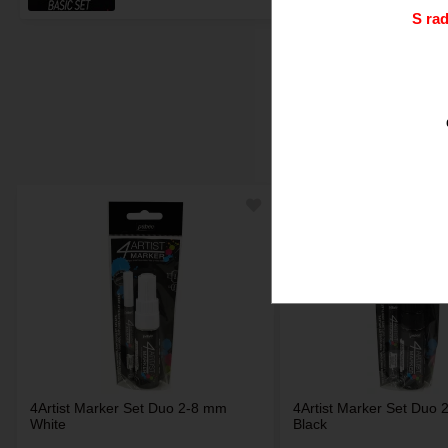
S ra
Doporučujeme.
4Artist Marker Set Duo 2-8 mm
4Artist Marker Set Duo
White
Black