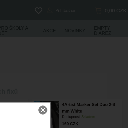
0,00
CZK
Přihlásit se
PRO ŠKOLY A
EMPTY
AKCE
NOVINKY
DĚTI
DIAREZ
h fixů
Set Duo 2-8
4Artist Marker Set Duo 2-8
mm White
m
Dostupnost:
Skladem
160
CZK