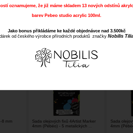
dostí oznamujeme, že již máme skladem 13 nových odstínů akryl
barev Pebeo studio acrylic 100ml.
Jako bonus přikládáme ke každé objednávce nad 3.500kč
dárek od českého výrobce přírodních produktů značky
Nobilis Tili
Nejlevnější
Nejdražší
Nejprodávanější
Nejnov
 2-8 mm
Sada olejových fixů 4Artist Marker
Sada olejový
4mm (Pébéo) - 5 metalických ...
4mm (Pébéo)