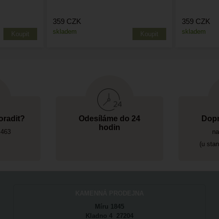
359
CZK
359
CZK
skladem
skladem
oradit?
Odesíláme do 24
Dopr
hodin
 463
na
(u sta
KAMENNÁ PRODEJNA
Míru 1845
Kladno 4 27204