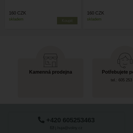
160
CZK
160
CZK
skladem
skladem
Kamenná prodejna
Potřebujete p
tel.: 605 253
+420 605253463
j.huja@volny.cz