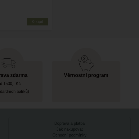
ava zdarma
Věrnostní program
d 1500,- Kč
ndardních balíků)
Doprava a platba
Jak nakupovat
Ochodní podmínky