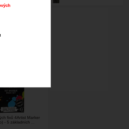
ových
a
ější
Abecedně
ch fixů 4Artist Marker
 - 5 základních ...