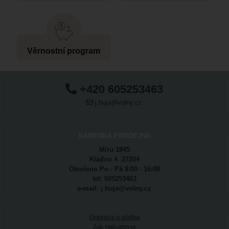
Věrnostní program
+420 605253463
j.huja@volny.cz
KAMENNÁ PRODEJNA
Míru 1845
Kladno 4 27204
Otevřeno Po - Pá 8:00 - 16:00
tel: 605253463
e-mail: j.huja@volny.cz
Doprava a platba
Jak nakupovat