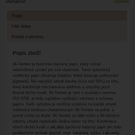
Dostupnost:
Skladem
Popis
Váš dotaz
Poslat známénu
Popis zboží
Mi-Teintes je buničinou barvený papír, který získal
celosvětové uznání pro své vlastnosti. Tento autentický
umělecký papír obsahuje želatinu, která omezuje pohlcování
pigmentů. Má nejvyšší obsah bavlny (více než 50%) na trhu,
který kombinuje mechanickou odolnost a smyslný pocit.
Kromě těchto kvalit, Mi-Teintes je také v souladu s normou
ISO 9706, je tedy zajištěna vynikající odolnost a ochrana
papíru. Další výhodou je rozdílná struktura na každé straně:
voštinová struktura charakterizující Mi-Teintes na jedné, a
jemně zrnitá na druhé. Mi-Teintes se dále může s 50 různými
odstíny chlubit nejbohatší škálou barev na trhu. Kombinace
všech těchto kvalit z něj dělá špičkový barevný papír pro řadu
uměleckých technik (pastel, uhel, sanguine, tužka, i akvarely