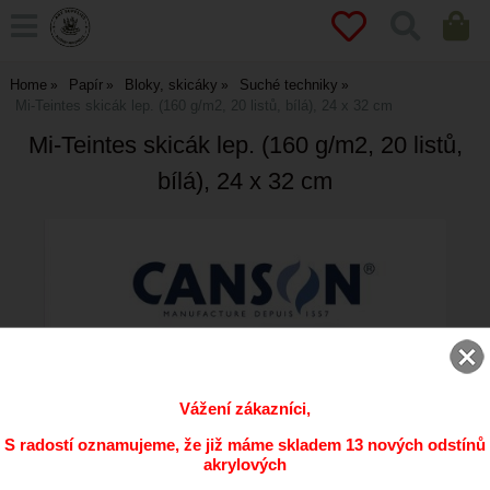
Home
Papír
Bloky, skicáky
Suché techniky
Mi-Teintes skicák lep. (160 g/m2, 20 listů, bílá), 24 x 32 cm
Mi-Teintes skicák lep. (160 g/m2, 20 listů,
bílá), 24 x 32 cm
Vážení zákazníci,
S radostí oznamujeme, že již máme skladem 13 nových odstínů
akrylových