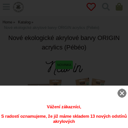
Home
Katalog
Nové ekologické akrylové barvy ORIGIN acrylics (Pébéo)
Nové ekologické akrylové barvy ORIGIN
acrylics (Pébéo)
Vážení zákazníci,
S radostí oznamujeme, že již máme skladem 13 nových odstínů
akrylových