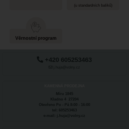
(u standardních balíků)
Věrnostní program
+420 605253463
j.huja@volny.cz
KAMENNÁ PRODEJNA
Míru 1845
Kladno 4 27204
Otevřeno Po - Pá 8:00 - 16:00
tel: 605253463
e-mail: j.huja@volny.cz