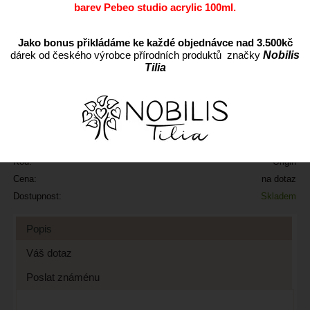
barev Pebeo studio acrylic 100ml.
Jako bonus přikládáme ke každé objednávce nad 3.500kč
dárek od českého výrobce přírodních produktů značky
Nobilis
Tilia
Zboží již není skladem
Přidat do oblíbených
Kód:
Origin
Cena:
na dotaz
Dostupnost:
Skladem
Popis
Váš dotaz
Poslat známénu