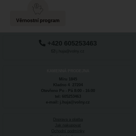
Věrnostní program
+420 605253463
j.huja@volny.cz
KAMENNÁ PRODEJNA
Míru 1845
Kladno 4 27204
Otevřeno Po - Pá 8:00 - 16:00
tel: 605253463
e-mail: j.huja@volny.cz
Doprava a platba
Jak nakupovat
Ochodní podmínky