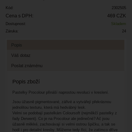
Kód:
2302505
Cena s DPH:
469 CZK
Dostupnost:
Skladem
Záruka:
24
Popis
Váš dotaz
Poslat známénu
Popis zboží
Pastelky Procolour přináší naprostou revoluci v kreslení.
Jsou úžasně pigmentované, zářivé a vytvářejí překrásnou
jednolitou texturu, která má hedvábný lesk.
Velmi se podobají pastelkám Coloursoft (nejměkčí pastelky z
řady Derwent). Co je na Procolour ale jedinečné? Ač jsou
úžasně měkké, zachovávají si velmi ostrou špičku, a tak se
hodí i pro detailní kresby. Můžeme tedy říci, že zatímco dříve