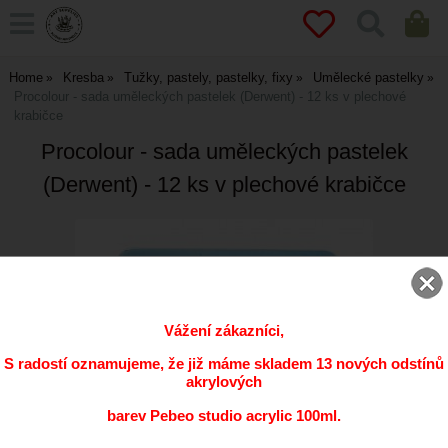
Home
Kresba
Tužky, pastely, pastelky, fixy
Umělecké pastelky
Procolour - sada uměleckých pastelek (Derwent) - 12 ks v plechové
krabičce
Procolour - sada uměleckých pastelek
(Derwent) - 12 ks v plechové krabičce
Vážení zákazníci,
S radostí oznamujeme, že již máme skladem 13 nových odstínů
akrylových
barev Pebeo studio acrylic 100ml.