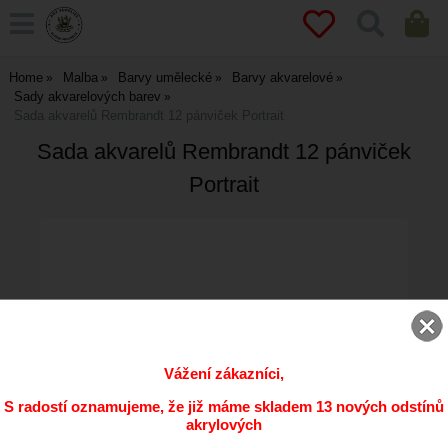
Home
Malba
Barvy umělecké
Barvy akvarelové
Sady akvarelových barev
Sada akvarelů Rembrandt 12 pánviček Portrait
Sada akvarelů Rembrandt 12 pánviček
Portrait
Vážení zákazníci,
S radostí oznamujeme, že již máme skladem 13 nových odstínů
akrylových