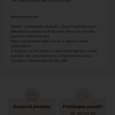
Tato sada obsahuje také cestovní štětec.
Rembrandt akvarel
Moderní, profesionální akvarely v různých průhlednostech
Několikrát rozemleté na tříválcovém mlýnu pro vytvoření
jemnosti umělecké kvality
Nabízí rovnoměrnou dobu schnutí a nejvyšší stupeň
světlostálosti
K dispozici ve 120 čistých a intenzivních barvách, včetně
specialit, jako jsou interference a chameleonské barvy
Vyráběné v Nizozemsku od roku 1899
Kamenná prodejna
Potřebujete poradit?
tel.: 605 253 463