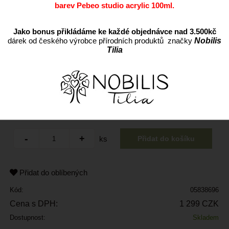
barev Pebeo studio acrylic 100ml.
Jako bonus přikládáme ke každé objednávce nad 3.500kč
dárek od českého výrobce přírodních produktů značky
Nobilis
Tilia
ks
Přidat do oblíbených
Kód:
05838696
Cena s DPH:
1 299 CZK
Dostupnost:
Skladem