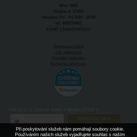
Míru 1845
Kladno 4 27204
Otevřeno Po - Pá 8:00 - 16:00
tel: 605253463
e-mail: j.huja@volny.cz
Doprava a platba
Jak nakupovat
Ochodní podmínky
Kontaktní informace
PŘEJETE SI ZASÍLAT EMAILY NEWSLETTER ?
Při poskytování služeb nám pomáhají soubory cookie.
Používáním našich služeb vyjadřujete souhlas s naším