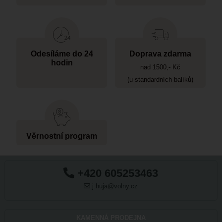
Odesíláme do 24
Doprava zdarma
hodin
nad 1500,- Kč
(u standardních balíků)
Věrnostní program
+420 605253463
j.huja@volny.cz
KAMENNÁ PRODEJNA