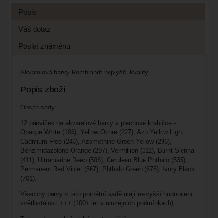
Popis
Váš dotaz
Poslat známénu
Akvarelová barvy Rembrandt nejvyšší kvality.
Popis zboží
Obsah sady:
12 pánviček na akvarelové barvy v plechové krabičce -
Opaque White (106), Yellow Ochre (227), Azo Yellow Light
Cadmium Free (246), Azomethine Green Yellow (296),
Benzimidazolone Orange (297), Vermillion (311), Burnt Sienna
(411), Ultramarine Deep (506), Cerulean Blue Phthalo (535),
Permanent Red Violet (567), Phthalo Green (675), Ivory Black
(701).
Všechny barvy v této portrétní sadě mají nejvyšší hodnocení
světlostálosti +++ (100+ let v muzejních podmínkách).