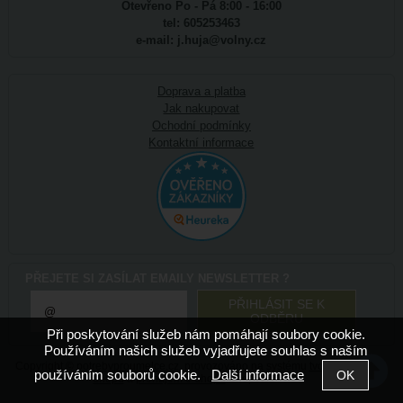
Otevřeno Po - Pá 8:00 - 16:00
tel: 605253463
e-mail: j.huja@volny.cz
Doprava a platba
Jak nakupovat
Ochodní podmínky
Kontaktní informace
PŘEJETE SI ZASÍLAT EMAILY NEWSLETTER ?
Při poskytování služeb nám pomáhají soubory cookie.
Používáním našich služeb vyjadřujete souhlas s naším
Copyright ©
potrebyproumelce.cz
,
provozováno na systému
tvorba e-
používáním souborů cookie.
Další informace
shopu
a
pronájem e-shopu
Shop5.cz