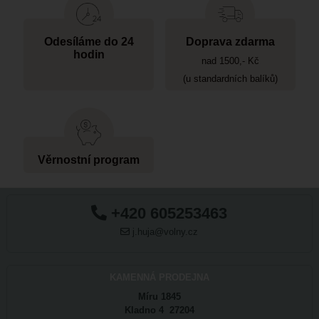
Odesíláme do 24
Doprava zdarma
hodin
nad 1500,- Kč
(u standardních balíků)
Věrnostní program
+420 605253463
j.huja@volny.cz
KAMENNÁ PRODEJNA
Míru 1845
Kladno 4 27204