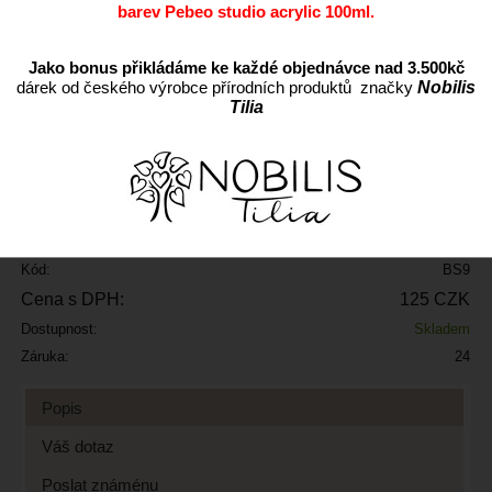
barev Pebeo studio acrylic 100ml.
Jako bonus přikládáme ke každé objednávce nad 3.500kč
dárek od českého výrobce přírodních produktů značky
Nobilis
Tilia
ks
Přidat do oblíbených
Kód:
BS9
Cena s DPH:
125 CZK
Dostupnost:
Skladem
Záruka:
24
Popis
Váš dotaz
Poslat známénu