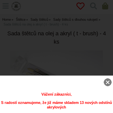
Home
Štětce
Sady štětců
Sady štětců s dlouhou rukojetí
Sada štětců na olej a akryl ( t - brush) - 4 ks
Sada štětců na olej a akryl ( t - brush) - 4
ks
Vážení zákazníci,
S radostí oznamujeme, že již máme skladem 13 nových odstínů
akrylových