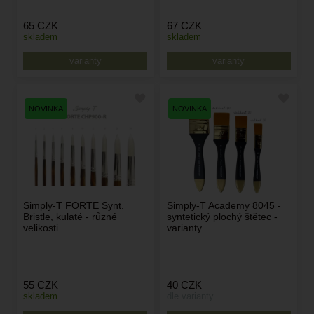
65
CZK
67
CZK
skladem
skladem
varianty
varianty
Simply-T FORTE Synt.
Simply-T Academy 8045 -
Bristle, kulaté - různé
syntetický plochý štětec -
velikosti
varianty
55
CZK
40
CZK
skladem
dle varianty