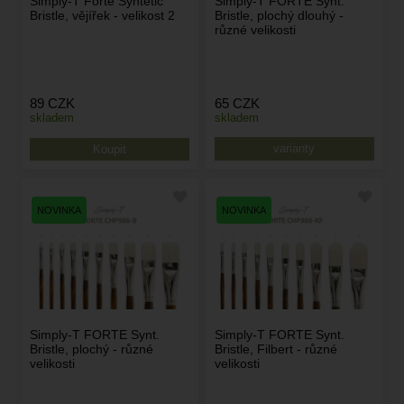
Simply-T Forte Syntetic
Simply-T FORTE Synt.
Bristle, vějířek - velikost 2
Bristle, plochý dlouhý -
různé velikosti
89
CZK
65
CZK
skladem
skladem
varianty
Simply-T FORTE Synt.
Simply-T FORTE Synt.
Bristle, plochý - různé
Bristle, Filbert - různé
velikosti
velikosti