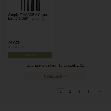
Simply-T ACADEMY synt.
kulatý 1126R - varianty
29
CZK
dle varianty
varianty
Zobrazeno celkem
15
položek z
51
1
2
3
4
>>