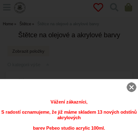
Home
Štětce
Štětce na olejové a akrylové barvy
Štětce na olejové a akrylové barvy
O kategorii výše
ŠTĚTCE SIMPLY-T FORTE
Vážení zákazníci,
S radostí oznamujeme, že již máme skladem 13 nových odstínů
akrylových
ŠTĚTCE KOLIBRI
barev Pebeo studio acrylic 100ml.