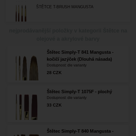
ŠTĚTCE T-BRUSH MANGUSTA
nejprodávanější položky v kategorii Štětce na
olejové a akrylové barvy
Štětec Simply-T 841 Mangusta -
kočičí jazýček (Dlouhá násada)
Dostupnost:
dle varianty
28
CZK
Štětec Simply-T 1075F - plochý
Dostupnost:
dle varianty
33
CZK
Štětec Simply-T 840 Mangusta -