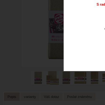
S ra
Popis
varianty
Váš dotaz
Poslat známénu