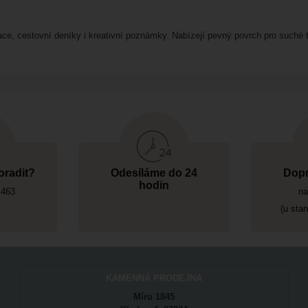
trace, cestovní deníky i kreativní poznámky. Nabízejí pevný povrch pro suché
oradit?
Odesíláme do 24
Dopr
hodin
 463
na
(u sta
KAMENNÁ PRODEJNA
Míru 1845