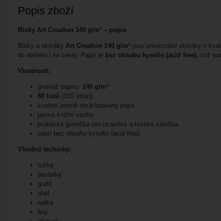
Popis zboží
Bloky Art Creation 140 g/m² – popis
Bloky a skicáky
Art Creation 140 g/m²
jsou univerzální skicáky s kva
do ateliéru i na cesty. Papír je
bez obsahu kyselin (acid free)
, což po
Vlastnosti:
gramáž papíru:
140 g/m²
80 listů
(160 stran)
kvalitní jemně strukturovaný papír
pevná knižní vazba
praktická gumička pro uzavření a textilní záložka
papír bez obsahu kyselin (acid free)
Vhodné techniky:
tužka
pastelky
grafit
uhel
rudka
fixy