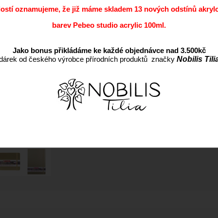
Výrobce:
dostí oznamujeme, že již máme skladem 13 nových odstínů akryl
Cena s DPH:
barev Pebeo studio acrylic 100ml.
Dostupnost:
Jako bonus přikládáme ke každé objednávce nad 3.500kč
dárek od českého výrobce přírodních produktů značky
Nobilis Tili