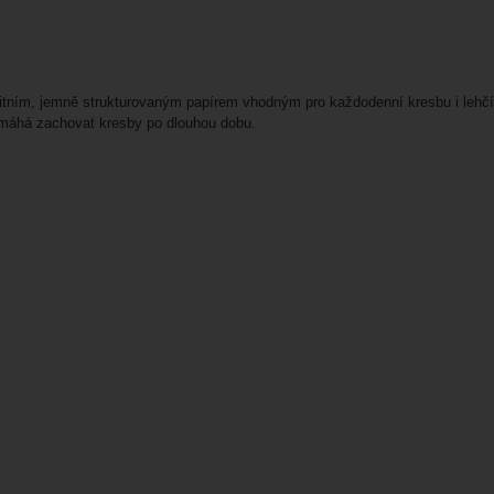
litním, jemně strukturovaným papírem vhodným pro každodenní kresbu i lehčí
máhá zachovat kresby po dlouhou dobu.