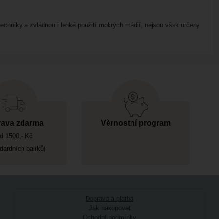
 techniky a zvládnou i lehké použití mokrých médií, nejsou však určeny
ava zdarma
Věrnostní program
d 1500,- Kč
ndardních balíků)
Doprava a platba
Jak nakupovat
Ochodní podmínky