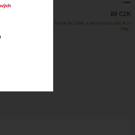
ových
89 CZK
Skladem
( Skicák Art Creat. v pevné vazbě zlatý 9x14
140g )
a