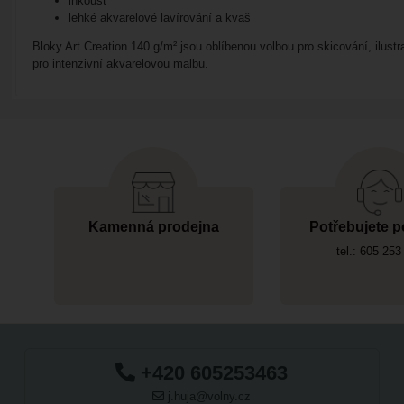
inkoust
lehké akvarelové lavírování a kvaš
Bloky Art Creation 140 g/m² jsou oblíbenou volbou pro skicování, ilus
pro intenzivní akvarelovou malbu.
Kamenná prodejna
Potřebujete p
tel.: 605 253
+420 605253463
j.huja@volny.cz