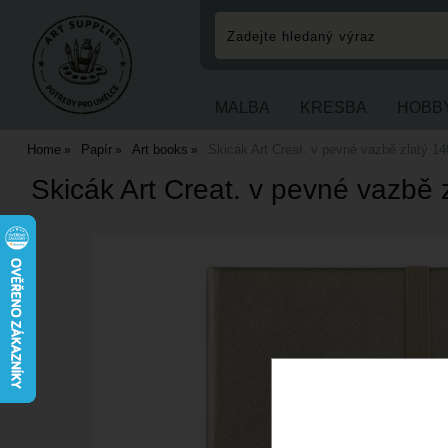
MALBA
KRESBA
HOBB
Home
Papír
Art books
Skicák Art Creat. v pevné vazbě zlatý 140
Skicák Art Creat. v pevné vazbě 