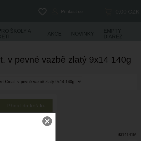
0,00
CZK
Přihlásit se
PRO ŠKOLY A
EMPTY
AKCE
NOVINKY
DĚTI
DIAREZ
at. v pevné vazbě zlatý 9x14 140g
9314141M