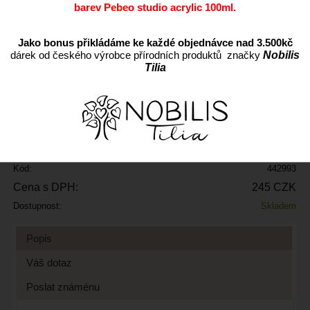
barev Pebeo studio acrylic 100ml.
Jako bonus přikládáme ke každé objednávce nad 3.500kč
dárek od českého výrobce přírodních produktů značky
Nobilis
Tilia
ks
Přidat do oblíbených
Kód:
442993
Cena s DPH:
245 CZK
Dostupnost:
Skladem
Popis
Váš dotaz
Poslat známénu