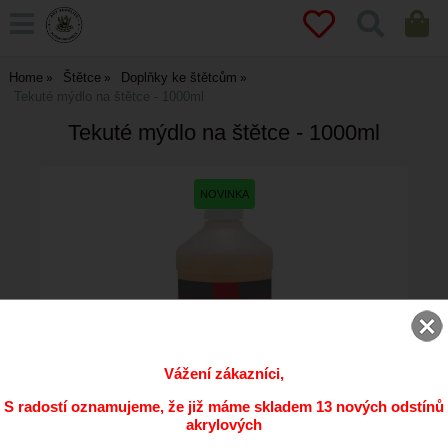
Home
Štětce
Doplňky ke štětcům
Tekuté mýdlo na štětce - 1000ml
Tekuté mýdlo na štětce - 1000ml
Vážení zákazníci,
S radostí oznamujeme, že již máme skladem 13 nových odstínů
akrylových