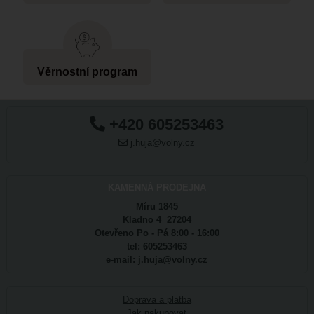
Věrnostní program
+420 605253463
j.huja@volny.cz
KAMENNÁ PRODEJNA
Míru 1845
Kladno 4 27204
Otevřeno Po - Pá 8:00 - 16:00
tel: 605253463
e-mail: j.huja@volny.cz
Doprava a platba
Jak nakupovat