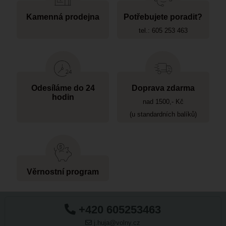
Kamenná prodejna
Potřebujete poradit?
tel.: 605 253 463
Odesíláme do 24
Doprava zdarma
hodin
nad 1500,- Kč
(u standardních balíků)
Věrnostní program
+420 605253463
j.huja@volny.cz