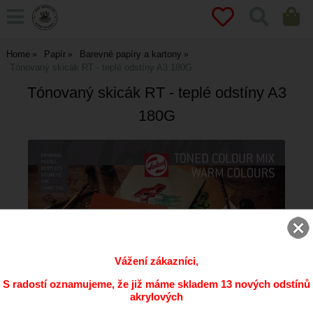
Home
Papír
Barevné papíry a kartony
Tónovaný skicák RT - teplé odstíny A3 180G
Tónovaný skicák RT - teplé odstíny A3
180G
Vážení zákazníci,
S radostí oznamujeme, že již máme skladem 13 nových odstínů
akrylových