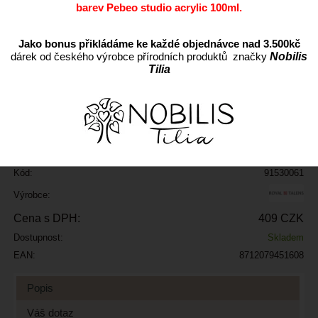
barev Pebeo studio acrylic 100ml.
Jako bonus přikládáme ke každé objednávce nad 3.500kč
dárek od českého výrobce přírodních produktů značky
Nobilis
Tilia
ks
Přidat do oblíbených
Kód:
91530061
Výrobce:
Cena s DPH:
409 CZK
Dostupnost:
Skladem
EAN:
8712079451608
Popis
Váš dotaz