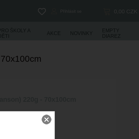
0,00
CZK
Přihlásit se
PRO ŠKOLY A
EMPTY
AKCE
NOVINKY
DĚTI
DIAREZ
- 70x100cm
Canson) 220g - 70x100cm