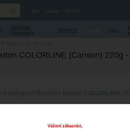
Blog
Kontakt
Můj účet
OSTATNÍ
Y
ŠTĚTCE
PAPÍR
FIXY
TECHNIKY
NE (Canson) 220g - 70x100cm
arton COLORLINE (Canson) 220g 
y v kategorii Barevný karton COLORLINE (
Vážení zákazníci,