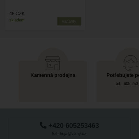
46
CZK
skladem
varianty
Kamenná prodejna
Potřebujete p
tel.: 605 253
+420 605253463
j.huja@volny.cz