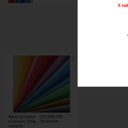
S ra
Doporučujeme.
Barevný karton - COLORLINE
(Canson) 220g - 70x100cm -
varianty