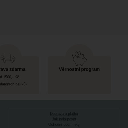
ava zdarma
Věrnostní program
d 1500,- Kč
ndardních balíků)
Doprava a platba
Jak nakupovat
Ochodní podmínky