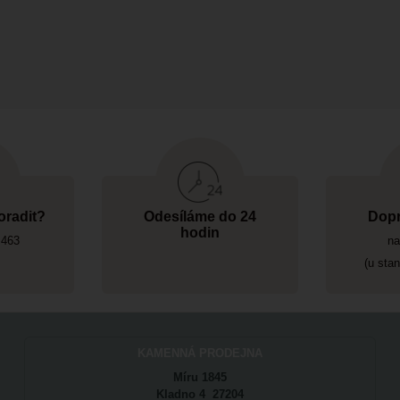
oradit?
Odesíláme do 24
Dopr
hodin
 463
na
(u sta
KAMENNÁ PRODEJNA
Míru 1845
Kladno 4 27204