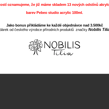
dostí oznamujeme, že již máme skladem 13 nových odstínů akryl
barev Pebeo studio acrylic 100ml.
Jako bonus přikládáme ke každé objednávce nad 3.500kč
dárek od českého výrobce přírodních produktů značky
Nobilis Tili
Nejlevnější
Nejdražší
Nejprodávanější
Nejnov